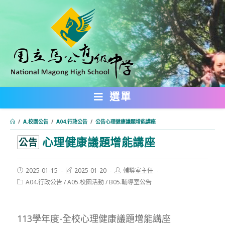
跳
轉
至
主
要
內
選單
容
/
A.校園公告
/
A04.行政公告
/
公告心理健康議題增能講座
心理健康議題增能講座
:::
公告
Post
Post
Post
2025-01-15
2025-01-20
輔導室主任
published:
last
author:
Post
A04.行政公告
/
A05.校園活動
/
B05.輔導室公告
modified:
category:
113學年度-全校心理健康議題增能講座