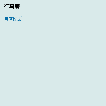
行事曆
月曆模式
內嵌行事曆為視覺預覽，完整行事曆內容請使用