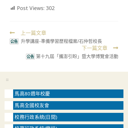
Post Views:
302
上一篇文章
Read
升學講座-準備學習歷程檔案/石仲哲校長
more
公告
下一篇文章
articles
第十九屆「攜澎引盼」暨大學博覽會活動
公告
:::
馬高80週年校慶
馬高全國校友會
校務行政系統(日間)