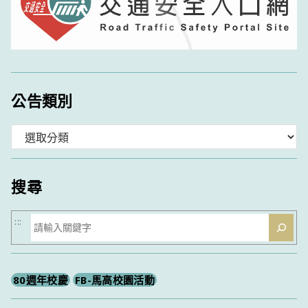
公告類別
分
類
搜尋
搜
:::
尋
80週年校慶
FB-馬高校園活動