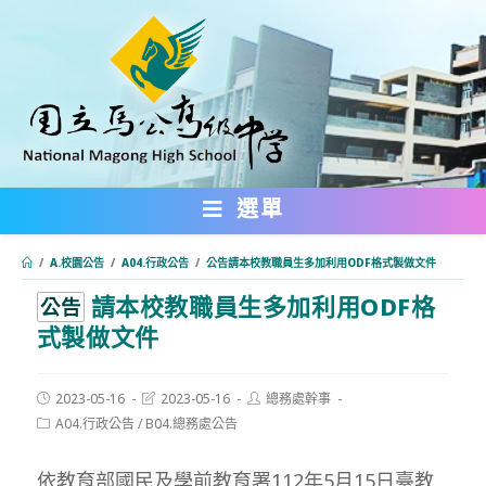
跳
轉
至
主
要
內
選單
容
/
A.校園公告
/
A04.行政公告
/
公告請本校教職員生多加利用ODF格式製做文件
請本校教職員生多加利用ODF格
:::
公告
式製做文件
Post
Post
Post
2023-05-16
2023-05-16
總務處幹事
published:
last
author:
Post
A04.行政公告
/
B04.總務處公告
modified:
category:
依教育部國民及學前教育署112年5月15日臺教