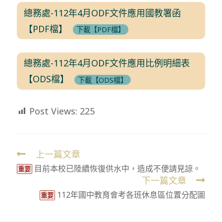
總務處-112年4月ODF文件應用國教署函
【PDF檔】
下載【PDF檔】
總務處-112年4月ODF文件應用比例明細表
【ODS檔】
下載【ODS檔】
Post Views:
225
上一篇文章
Read
目前本校已陸續恢復供水中，造成不便請見諒。
more
重要
下一篇文章
articles
112年國中教育會考各班休息區位置分配圖
重要