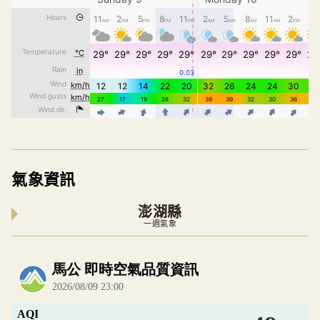
氣象資訊
澎湖縣
一週氣象
內嵌空氣品質小工具為視覺預覽，完整即時空氣