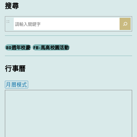
搜尋
搜
:::
尋
80週年校慶
FB-馬高校園活動
行事曆
月曆模式
內嵌行事曆為視覺預覽，完整行事曆內容請使用