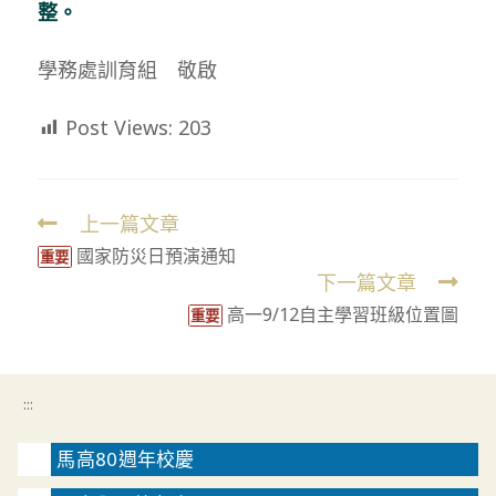
整。
學務處訓育組 敬啟
Post Views:
203
上一篇文章
Read
國家防災日預演通知
more
重要
下一篇文章
articles
高一9/12自主學習班級位置圖
重要
:::
馬高80週年校慶