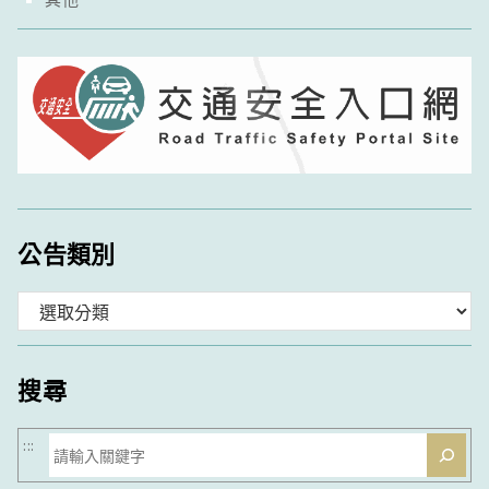
公告類別
分
類
搜尋
搜
:::
尋