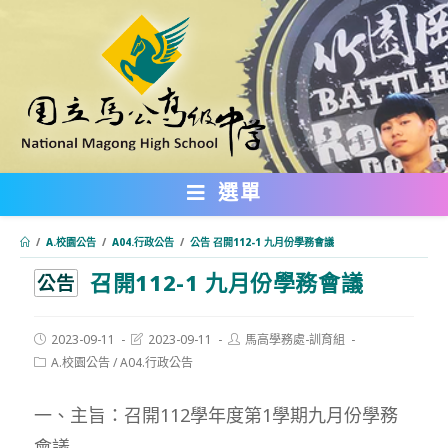
跳
轉
至
主
要
內
選單
容
/
A.校園公告
/
A04.行政公告
/
公告 召開112-1 九月份學務會議
召開112-1 九月份學務會議
:::
公告
Post
Post
Post
2023-09-11
2023-09-11
馬高學務處-訓育組
published:
last
author:
Post
A.校園公告
/
A04.行政公告
modified:
category:
一、主旨：召開112學年度第1學期九月份學務
會議