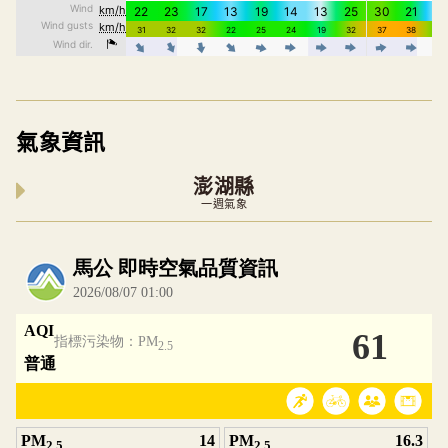
氣象資訊
澎湖縣
一週氣象
內嵌空氣品質小工具為視覺預覽，完整即時空氣