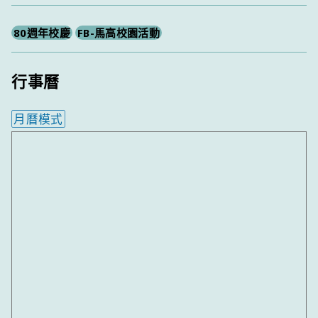
80週年校慶
FB-馬高校園活動
行事曆
月曆模式
內嵌行事曆為視覺預覽，完整行事曆內容請使用