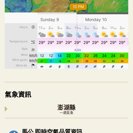
氣象資訊
澎湖縣
一週氣象
內嵌空氣品質小工具為視覺預覽，完整即時空氣