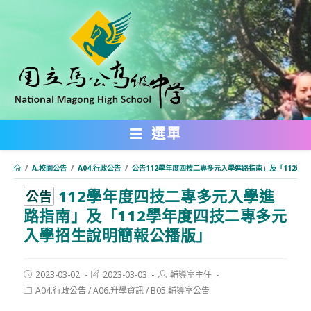
跳
轉
至
主
要
內
選單
容
/
A.校園公告
/
A04.行政公告
/
公告112學年度四技二專多元入學進路指南」及「112學
112學年度四技二專多元入學進
:::
公告
路指南」及「112學年度四技二專多元
入學招生說明簡報公播版」
Post
Post
Post
2023-03-02
2023-03-03
輔導室主任
published:
last
author:
Post
A04.行政公告
/
A06.升學資訊
/
B05.輔導室公告
modified:
category: