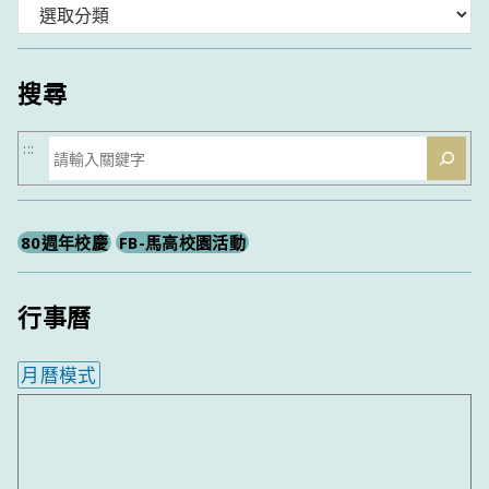
分
類
搜尋
搜
:::
尋
80週年校慶
FB-馬高校園活動
行事曆
月曆模式
內嵌行事曆為視覺預覽，完整行事曆內容請使用