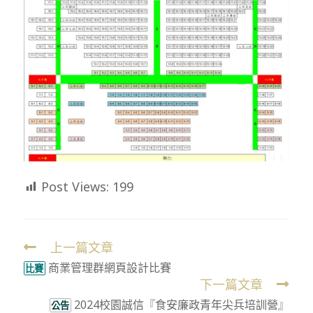
Post Views:
199
上一篇文章
Read
商業管理群網頁設計比賽
more
比賽
下一篇文章
articles
2024校園誠信『食安廉政青年尖兵培訓營』
公告