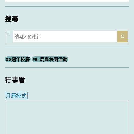
類
搜尋
搜
:::
尋
80週年校慶
FB-馬高校園活動
行事曆
月曆模式
內嵌行事曆為視覺預覽，完整行事曆內容請使用