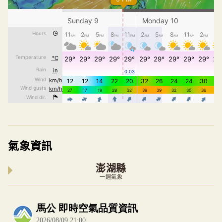
氣象資訊
澎湖縣
一週氣象
內嵌空氣品質小工具為視覺預覽，完整即時空氣