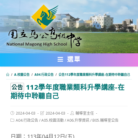
跳
轉
至
主
要
內
選單
容
/
A.校園公告
/
A04.行政公告
/
公告112學年度職業類科升學講座-在期待中聆聽自己
112學年度職業類科升學講座-在
:::
公告
期待中聆聽自己
Post
Post
Post
2024-04-03
2024-04-03
輔導室主任
published:
last
author:
Post
A04.行政公告
/
A05.校園活動
/
A06.升學資訊
/
B05.輔導室公告
modified:
category:
日期：113年04月12日(五)