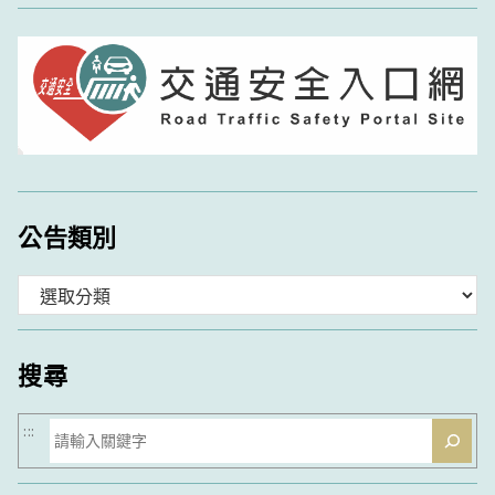
公告類別
分
類
搜尋
搜
:::
尋