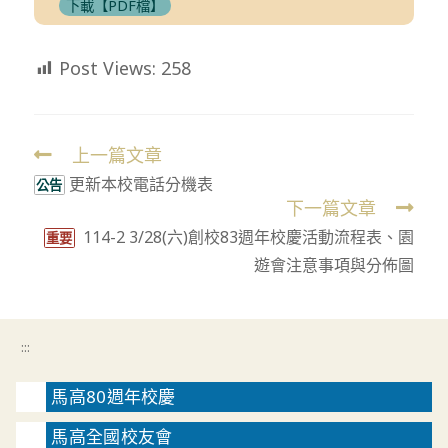
下載【PDF檔】
Post Views:
258
上一篇文章
Read
更新本校電話分機表
more
公告
下一篇文章
articles
114-2 3/28(六)創校83週年校慶活動流程表、園
重要
遊會注意事項與分佈圖
:::
馬高80週年校慶
馬高全國校友會