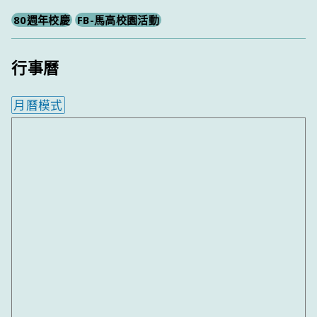
80週年校慶
FB-馬高校園活動
行事曆
月曆模式
內嵌行事曆為視覺預覽，完整行事曆內容請使用