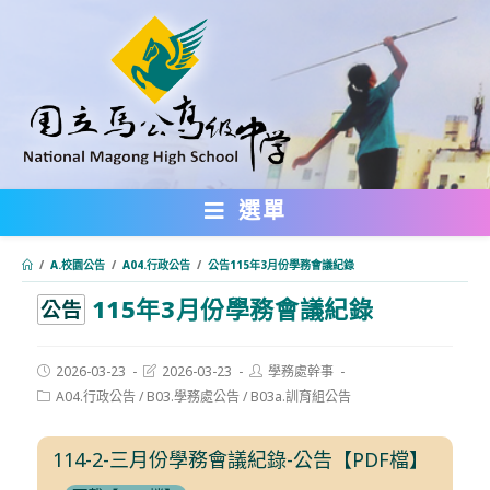
跳
轉
至
主
要
內
選單
容
/
A.校園公告
/
A04.行政公告
/
公告115年3月份學務會議紀錄
115年3月份學務會議紀錄
:::
公告
Post
Post
Post
2026-03-23
2026-03-23
學務處幹事
published:
last
author:
Post
A04.行政公告
/
B03.學務處公告
/
B03a.訓育組公告
modified:
category:
114-2-三月份學務會議紀錄-公告【PDF檔】