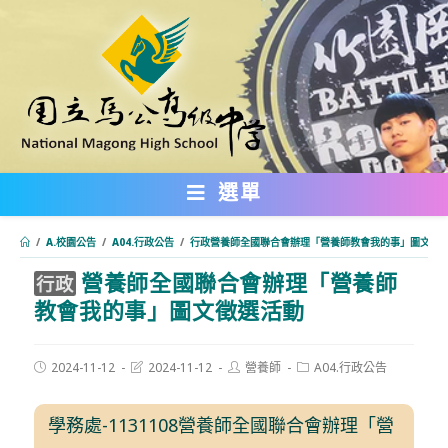
跳
轉
至
主
要
內
選單
容
/
A.校園公告
/
A04.行政公告
/
行政營養師全國聯合會辦理「營養師教會我的事」圖文徵
營養師全國聯合會辦理「營養師
:::
行政
教會我的事」圖文徵選活動
Post
Post
Post
Post
2024-11-12
2024-11-12
營養師
A04.行政公告
published:
last
author:
category:
modified:
學務處-1131108營養師全國聯合會辦理「營