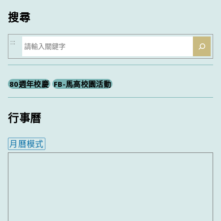
搜尋
搜
:::
尋
80週年校慶
FB-馬高校園活動
行事曆
月曆模式
內嵌行事曆為視覺預覽，完整行事曆內容請使用