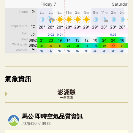
氣象資訊
澎湖縣
一週氣象
內嵌空氣品質小工具為視覺預覽，完整即時空氣