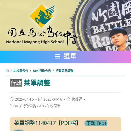
跳
轉
至
主
要
內
選單
容
/
A.校園公告
/
A04.行政公告
/
行政菜單調整
菜單調整
:::
行政
Post
Post
Post
2025-04-16
2025-04-16
營養師
published:
last
author:
Post
A04.行政公告
/
A08.午餐菜單
modified:
category:
菜單調整1140417【PDF檔】
下載【PDF