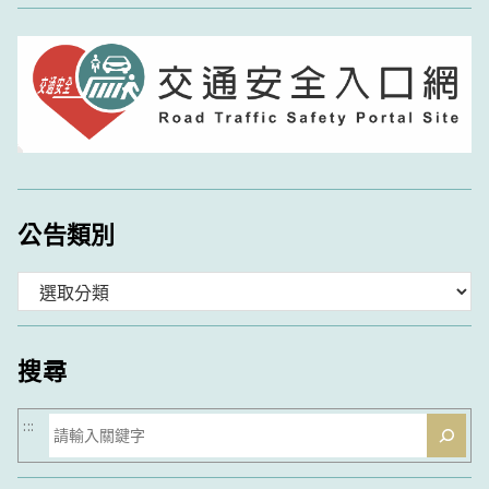
公告類別
分
類
搜尋
搜
:::
尋