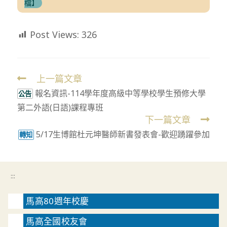
檔】
Post Views:
326
上一篇文章
Read
報名資訊-114學年度高級中等學校學生預修大學
more
公告
第二外語(日語)課程專班
articles
下一篇文章
5/17生博館杜元坤醫師新書發表會-歡迎踴躍參加
轉知
:::
馬高80週年校慶
馬高全國校友會