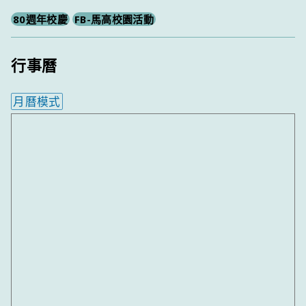
80週年校慶
FB-馬高校園活動
行事曆
月曆模式
內嵌行事曆為視覺預覽，完整行事曆內容請使用