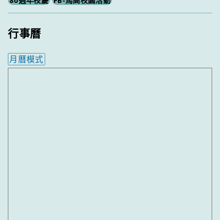
行事曆
月曆模式
內嵌行事曆為視覺預覽，完整行事曆內容請使用