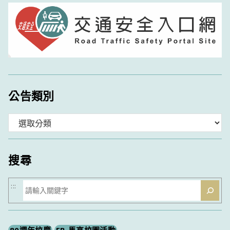
公告類別
分
類
搜尋
搜
:::
尋
80週年校慶
FB-馬高校園活動