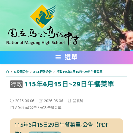
跳
轉
至
主
要
內
選單
容
/
A.校園公告
/
A04.行政公告
/
行政115年6月15日~29日午餐菜單
115年6月15日~29日午餐菜單
:::
行政
Post
Post
Post
2026-06-06
2026-06-06
營養師
published:
last
author:
Post
A04.行政公告
/
A08.午餐菜單
modified:
category:
115年6月15日29日午餐菜單-公告【PDF