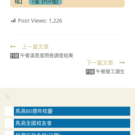
檔】
下載【PDF檔】
Post Views:
1,226
上一篇文章
Read
午餐滿意度問卷調查結果
more
行政
下一篇文章
articles
午餐徵工讀生
行政
:::
馬高80週年校慶
馬高全國校友會