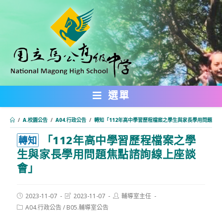
跳
轉
至
主
要
內
選單
容
/
A.校園公告
/
A04.行政公告
/
轉知「112年高中學習歷程檔案之學生與家長學用問題焦
「112年高中學習歷程檔案之學
:::
轉知
生與家長學用問題焦點諮詢線上座談
會」
Post
Post
Post
2023-11-07
2023-11-07
輔導室主任
published:
last
author:
Post
A04.行政公告
/
B05.輔導室公告
modified:
category: