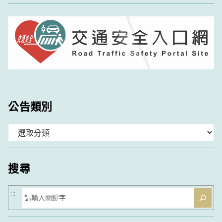
公告類別
分
類
搜尋
搜
:::
尋