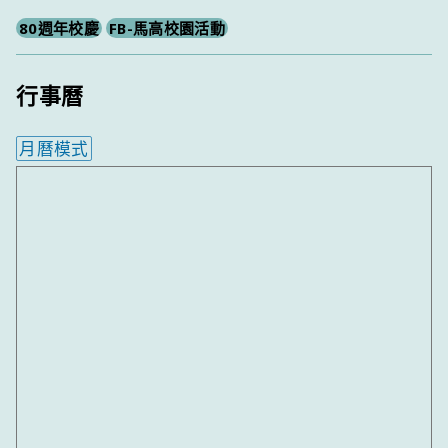
80週年校慶
FB-馬高校園活動
行事曆
月曆模式
內嵌行事曆為視覺預覽，完整行事曆內容請使用