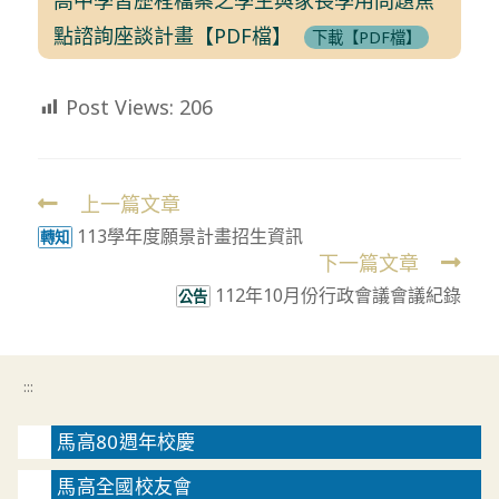
點諮詢座談計畫【PDF檔】
下載【PDF檔】
Post Views:
206
上一篇文章
Read
113學年度願景計畫招生資訊
more
轉知
下一篇文章
articles
112年10月份行政會議會議紀錄
公告
:::
馬高80週年校慶
馬高全國校友會