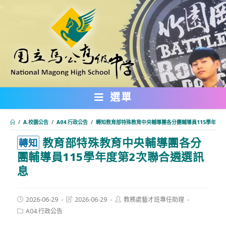
跳
轉
至
主
要
內
選單
容
/
A.校園公告
/
A04.行政公告
/
轉知教育部特殊教育中央輔導團各分團輔導員115學年度第
教育部特殊教育中央輔導團各分
:::
轉知
團輔導員115學年度第2次聯合遴選訊
息
Post
Post
Post
2026-06-29
2026-06-29
教務處藝才班專任助理
published:
last
author:
Post
A04.行政公告
modified:
category: