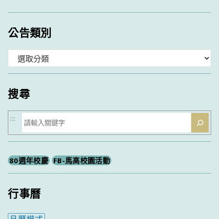
公告類別
分
類
搜尋
搜
:::
尋
80週年校慶
FB-馬高校園活動
行事曆