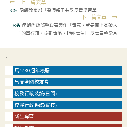
上一篇文章
Read
函轉教育部「暑假親子共學反毒學習單」
more
公告
下一篇文章
articles
函轉內政部警政署製作「毒駕，就是開上家破人
公告
亡的單行道，遠離毒品，拒絕毒駕!」反毒宣導影片
:::
馬高80週年校慶
馬高全國校友會
校務行政系統(日間)
校務行政系統(實技)
新生專區