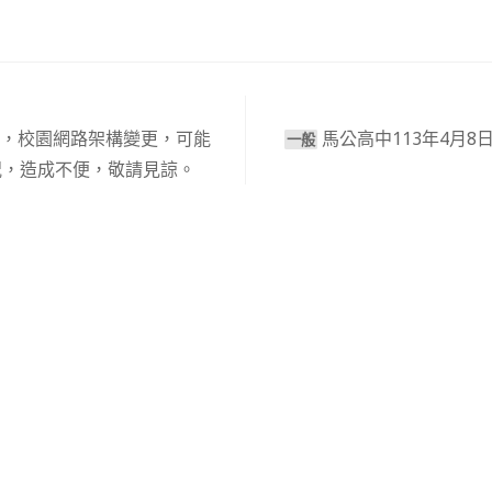
點起，校園網路架構變更，可能
馬公高中113年4月8日
⼀般
況，造成不便，敬請見諒。