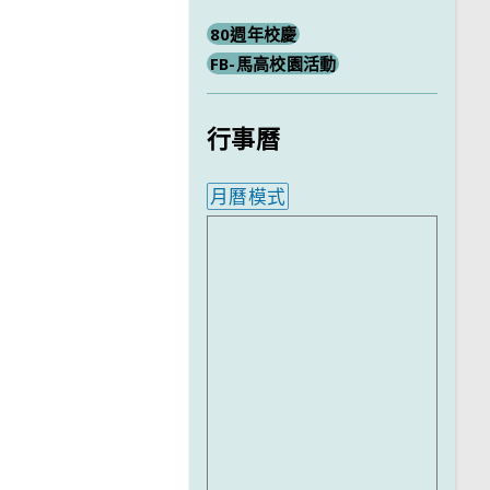
80週年校慶
FB-馬高校園活動
行事曆
月曆模式
內嵌行事曆為視覺預覽，完