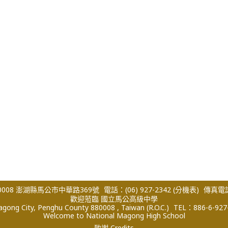
008 澎湖縣馬公市中華路369號
電話：(06) 927-2342
(分機表)
傳真電話：
歡迎蒞臨 國立馬公高級中學
ong City, Penghu County 880008 , Taiwan (R.O.C.)
TEL：886-6-927
Welcome to National Magong High School
致謝 Credits