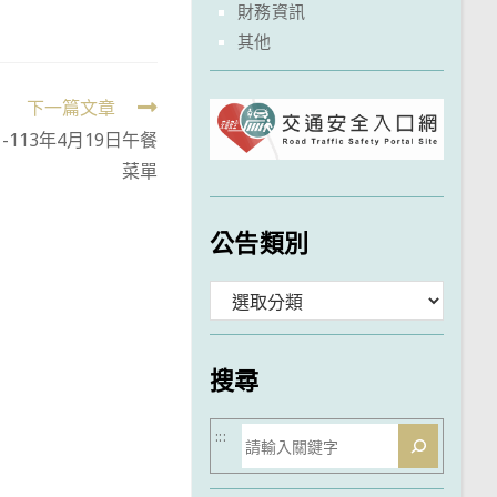
財務資訊
其他
下一篇文章
-113年4月19日午餐
菜單
公告類別
分
類
搜尋
搜
:::
尋