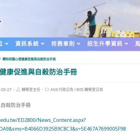
位
資訊系統
校務章則
招生升學資訊
/
轉知校園心理健康促進與自殺防治手冊
健康促進與自殺防治手冊
Post
Post
-03-27
輔導室主任
A04.行政公告
/
B05.輔導室公告
author:
category:
d:
與自殺防治手冊
e.edu.tw/ED2800/News_Content.aspx?
DA9&sms=B4066D3925B9C8C3&s=5E467A7699005F98