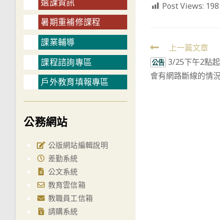
選課資訊
Post Views:
198
暑期重補修課程
課業輔導
Read
上一篇文章
課程諮詢專區
3/25下午2
more
公告
會有網路斷線的情
articles
戶外教育填報專區
公務網站
公版網站編輯說明
差勤系統
公文系統
教育雲信箱
教職員工信箱
請購系統