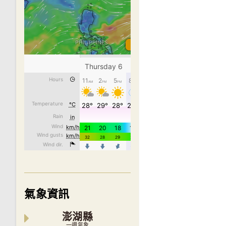
氣象資訊
澎湖縣
一週氣象