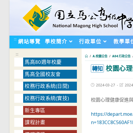
跳
轉
至
主
要
:::
網站導覽
學校簡介
行政單位
教學單
內
容
:::
/
A.校園公告
/
A04.行政公告
馬高80週年校慶
校園心理
:::
轉知
馬高全國校友會
Post
Post
2024-03-27
2024
校務行政系統(日間)
published:
last
modifie
校務行政系統(實技)
校園心理健康促進
新生專區
https://depart.mo
課程計畫
n=183CC8C560AF1