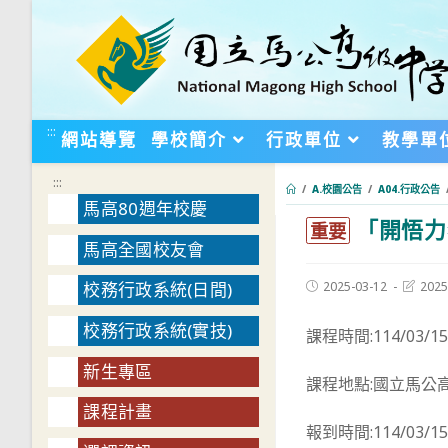
跳
轉
至
主
要
:::
網站導覽
學校簡介
行政單位
教學單
內
容
:::
/
A.校園公告
/
A04.行政公告
馬高80週年校慶
「開悟力
:::
重要
馬高全國校友會
Post
Post
2025-03-12
2025
校務行政系統(日間)
published:
last
modifie
校務行政系統(實技)
課程時間:114/03/15
新生專區
課程地點:國立馬公
課程計畫
報到時間:114/03/