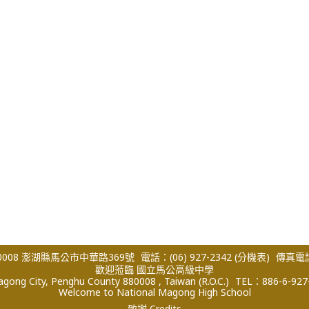
008 澎湖縣馬公市中華路369號
電話：(06) 927-2342
(分機表)
傳真電話：
歡迎蒞臨 國立馬公高級中學
ong City, Penghu County 880008 , Taiwan (R.O.C.)
TEL：886-6-927
Welcome to National Magong High School
致謝 Credits