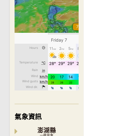
氣象資訊
澎湖縣
一週氣象