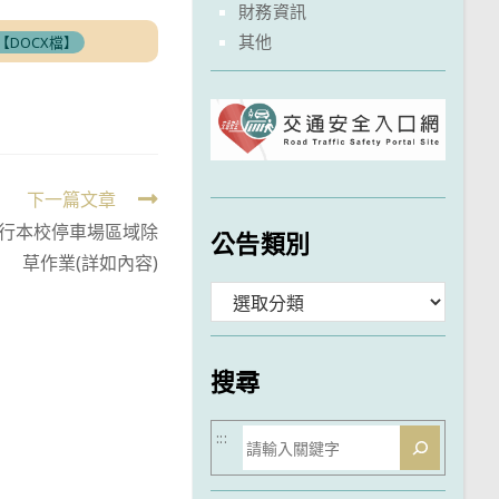
財務資訊
其他
【DOCX檔】
下一篇文章
日 進行本校停車場區域除
公告類別
草作業(詳如內容)
分
類
搜尋
搜
:::
尋