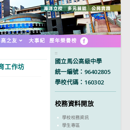
馬高之友
大事紀
歷年榮譽榜
FB
:::
國立馬公高級中學
育工作坊
統一編號：96402805
學校代碼：160302
校務資料開放
學校校務資訊
學生專區