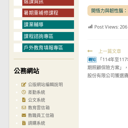
選課資訊
開悟力與韌性腦：突
暑期重補修課程
課業輔導
Post Views:
206
課程諮詢專區
戶外教育填報專區
Read
上一篇文章
「114年至1
more
轉知
期照顧保險方案」
articles
公務網站
股份有限公司獲選
公版網站編輯說明
差勤系統
公文系統
教育雲信箱
教職員工信箱
請購系統