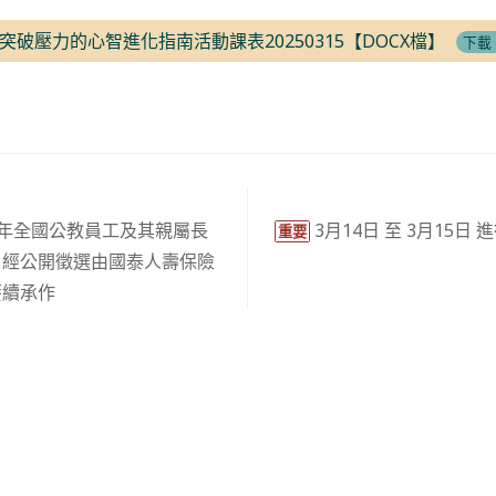
破壓力的心智進化指南活動課表20250315【DOCX檔】
下載
17年全國公教員工及其親屬長
3月14日 至 3月15
重要
，經公開徵選由國泰人壽保險
賡續承作