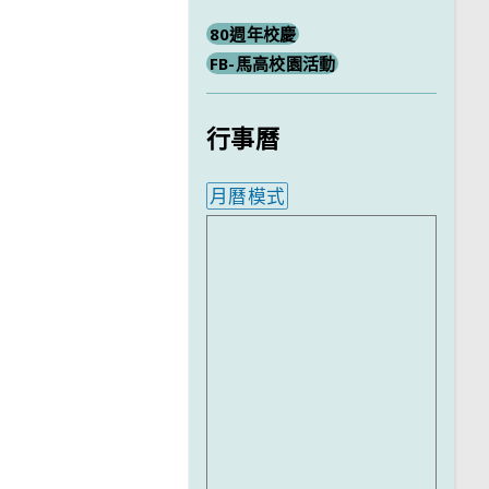
80週年校慶
FB-馬高校園活動
行事曆
月曆模式
內嵌行事曆為視覺預覽，完