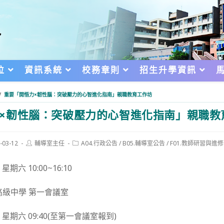
位
資訊系統
校務章則
招生升學資訊
/
重要「開悟力×韌性腦：突破壓力的心智進化指南」親職教育工作坊
×韌性腦：突破壓力的心智進化指南」親職教
Post
Post
-03-12
輔導室主任
A04.行政公告
/
B05.輔導室公告
/
F01.教師研習與進修
author:
category:
d:
 星期六 10:00~16:10
高級中學 第一會議室
15 星期六 09:40(至第一會議室報到)