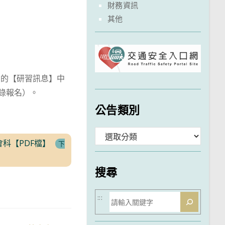
財務資訊
其他
】的【研習訊息】中
登錄報名）。
公告類別
分
科【PDF檔】
下
類
搜尋
搜
:::
尋