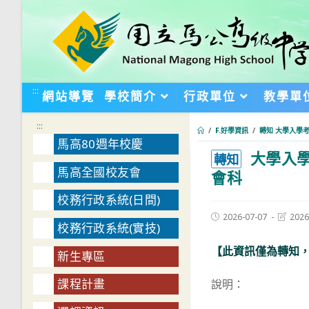
跳
轉
至
主
要
:::
網站導覽
學校簡介
行政單位
教學單
內
容
:::
/
F.好學資訊
/
轉知 大學入學
馬高80週年校慶
大學入學
:::
轉知
馬高全國校友會
會科
校務行政系統(日間)
Post
Post
2026-07-07
2026
校務行政系統(實技)
published:
last
modifie
【此資訊僅為轉知
新生專區
課程計畫
說明：