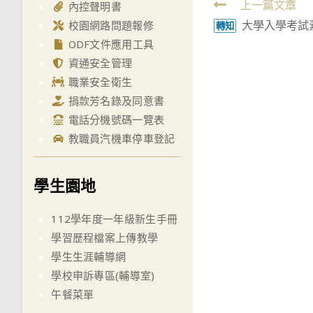
Read
上一篇文章
內控聲明書
大學入學考試
more
校園網路問題報修
轉知
ODF文件應用工具
articles
資通安全管理
職業安全衛生
捐款芳名錄及同意書
電話分機號碼一覽表
教職員汽機車停車登記
學生園地
112學年度一年級新生手冊
學習歷程檔案上傳教學
學生生涯輔導網
學校申訴專區(輔導室)
午餐菜單