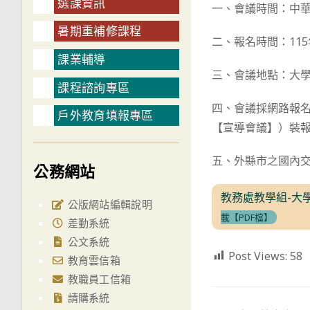
選課資訊
一、會議時間：中華民
暑期重補修課程
二、報名時間：115年
課業輔導
三、會議地點：大
課程諮詢專區
四、會議採網路報
戶外教育填報專區
【宣導會議】）裝報
五、外縣市之國內
公務網站
教務處教學組-大
公版網站編輯說明
載【PDF檔】
差勤系統
公文系統
Post Views:
58
教育雲信箱
教職員工信箱
請購系統