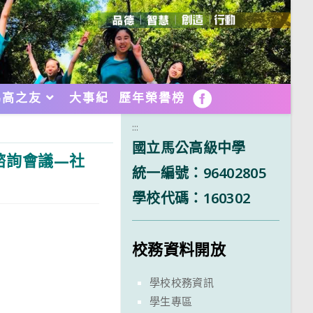
馬高之友
大事紀
歷年榮譽榜
FB
:::
國立馬公高級中學
諮詢會議—社
統一編號：96402805
學校代碼：160302
校務資料開放
學校校務資訊
學生專區