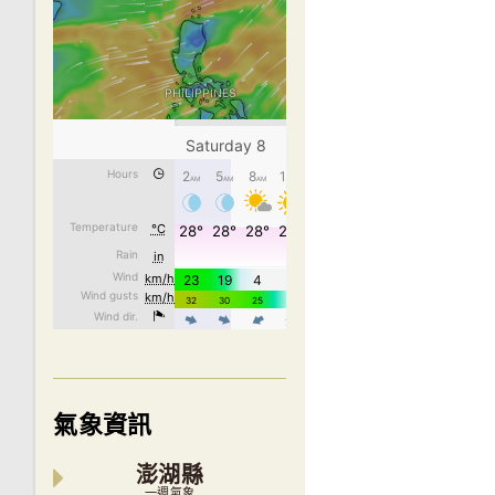
氣象資訊
澎湖縣
一週氣象