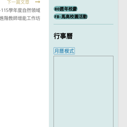
下一篇文章
80週年校慶
115學年度自然領域
FB-馬高校園活動
進階教師增能工作坊
行事曆
月曆模式
內嵌行事曆為視覺預覽，完