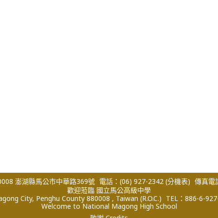
008 澎湖縣馬公市中華路369號
電話：(06) 927-2342
(分機表)
傳真電話：
歡迎蒞臨 國立馬公高級中學
ong City, Penghu County 880008 , Taiwan (R.O.C.)
TEL：886-6-927
Welcome to National Magong High School
致謝 Credits