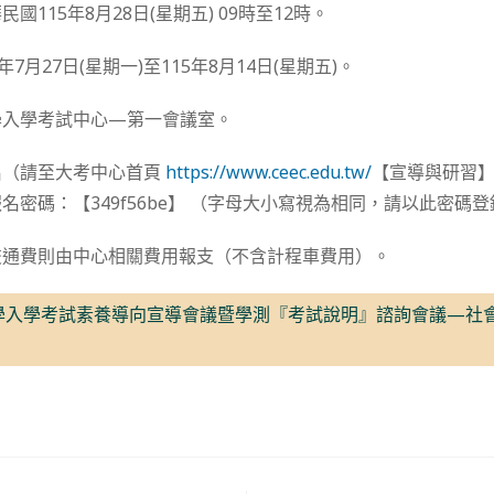
國115年8月28日(星期五) 09時至12時。
7月27日(星期一)至115年8月14日(星期五)。
學入學考試中心—第一會議室。
名（請至大考中心首頁
https://www.ceec.edu.tw/
【宣導與研習
名密碼：【349f56be】 （字母大小寫視為相同，請以此密碼
交通費則由中心相關費用報支（不含計程車費用）。
學入學考試素養導向宣導會議暨學測『考試說明』諮詢會議—社會