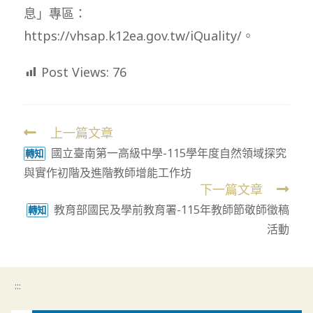
息」專區：
https://vhsap.k12ea.gov.tw/iQuality/。
Post Views:
76
上一篇文章
Read
國立臺南第一高級中學-115學年度自然領域探究
more
轉知
與實作初階及進階教師增能工作坊
articles
下一篇文章
教育部國民及學前教育署-115年教師節敬師徵稿
轉知
活動
:::