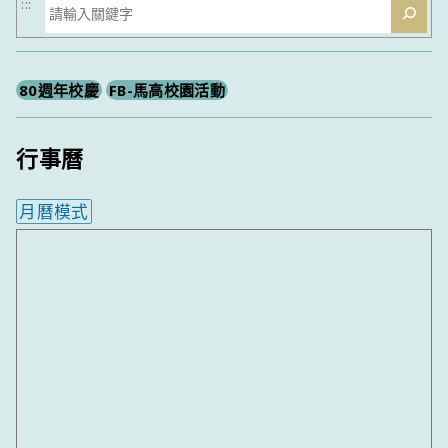
搜
:::
尋
80週年校慶
FB-馬高校園活動
行事曆
月曆模式
內嵌行事曆為視覺預覽，完整行事曆內容請使用