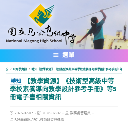
跳
轉
至
主
要
內
選單
容
/
F.好學資訊
/
轉知【教學資源】《技術型高級中等學校素養導向教學設計參考手冊》等5冊
【教學資源】《技術型高級中等
:::
轉知
學校素養導向教學設計參考手冊》等5
冊電子書相關資訊
Post
Post
Post
2026-07-07
2026-07-07
教務處管理員
published:
last
author:
Post
F.好學資訊
/
F01.教師研習與進修
modified:
category: