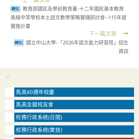
Read
教育部國民及學前教育署-十二年國民基本教育
more
轉知
高級中等學校本土語文教學策略實踐研討會─115年度
articles
實施計畫
下一篇文章
國立中山大學-「2026年語文能力研習班」招生
轉知
資訊
:::
馬高80週年校慶
馬高全國校友會
校務行政系統(日間)
校務行政系統(實技)