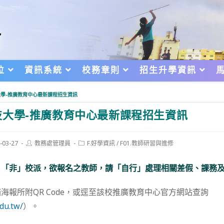
位
資訊系統
校務章則
招生升學資訊
大學-推廣教育中心最新課程招生資訊
大學-推廣教育中心最新課程招生資訊
Post
Post
-03-27
教務處管理員
F.好學資訊
/
F01.教師研習與進修
author:
category:
d:
，「非」校派，欲報名之教師，請「自行」處理相關差假、課務
海報所附QR Code，或逕至該校推廣教育中心官方網站查詢
edu.tw/
）。