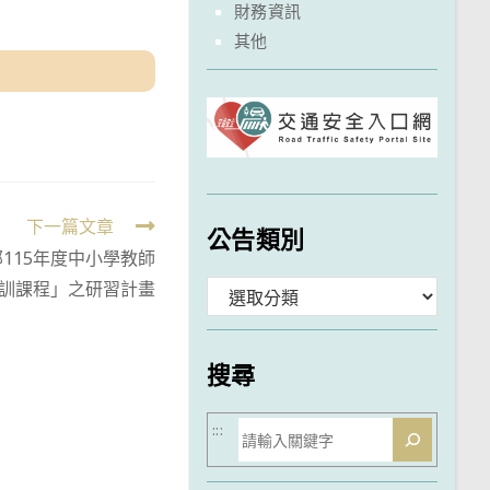
財務資訊
其他
下一篇文章
公告類別
115年度中小學教師
訓課程」之研習計畫
分
類
搜尋
搜
:::
尋