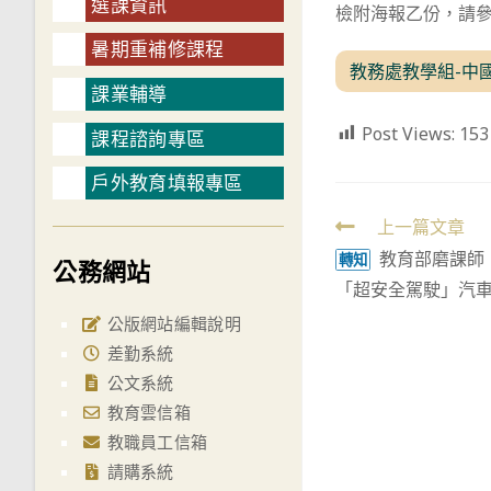
選課資訊
檢附海報乙份，請
暑期重補修課程
教務處教學組-中
課業輔導
Post Views:
153
課程諮詢專區
戶外教育填報專區
Read
上一篇文章
教育部磨課師
more
轉知
公務網站
「超安全駕駛」汽
articles
公版網站編輯說明
差勤系統
公文系統
教育雲信箱
教職員工信箱
請購系統