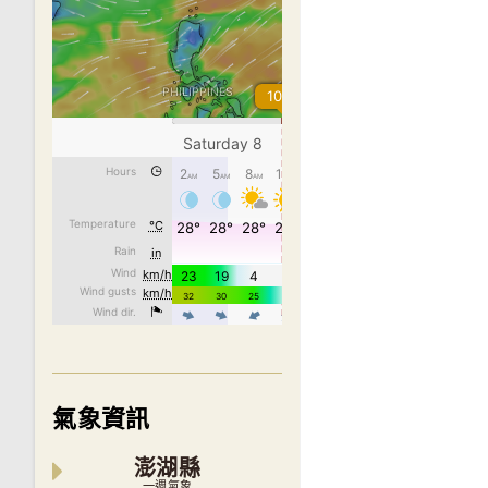
氣象資訊
澎湖縣
一週氣象