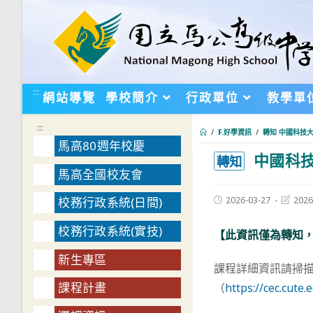
跳
轉
至
主
要
:::
網站導覽
學校簡介
行政單位
教學單
內
容
:::
/
F.好學資訊
/
轉知 中國科技
馬高80週年校慶
中國科技
:::
轉知
馬高全國校友會
Post
Post
2026-03-27
2026
校務行政系統(日間)
published:
last
modifie
校務行政系統(實技)
【此資訊僅為轉知
新生專區
課程詳細資訊請掃描
課程計畫
（
https://cec.cute.