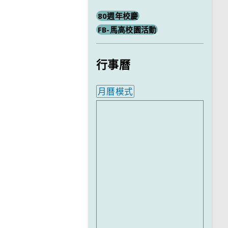
80週年校慶
FB-馬高校園活動
行事曆
月曆模式
內嵌行事曆為視覺預覽，完