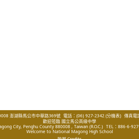
008 澎湖縣馬公市中華路369號
電話：(06) 927-2342
(分機表)
傳真電話：
歡迎蒞臨 國立馬公高級中學
ong City, Penghu County 880008 , Taiwan (R.O.C.)
TEL：886-6-927
Welcome to National Magong High School
致謝 Credits