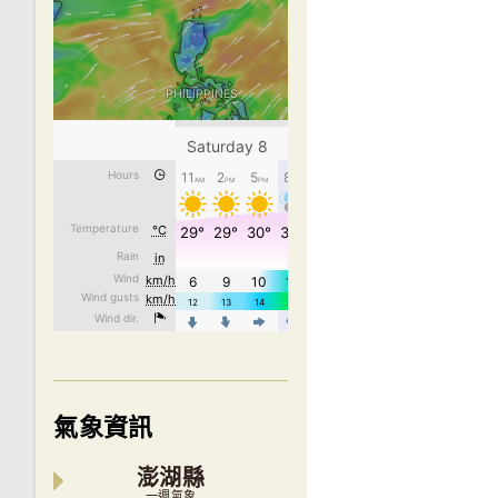
氣象資訊
澎湖縣
一週氣象