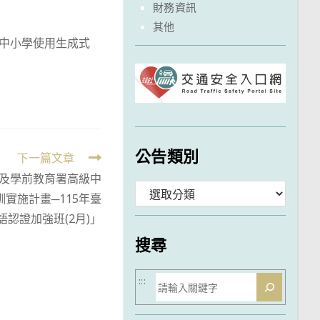
財務資訊
其他
/中小學使用生成式
公告類別
下一篇文章
及學前教育署高級中
分
實施計畫─115年臺
類
語認證加強班(2月)」
搜尋
搜
:::
尋