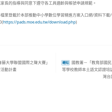
或家長的指導與同意下遵守各工具適齡與帳號申請規範。
檔業登載於本部推動中小學數位學習精進方案入口網/資料下載
(
https://pads.moe.edu.tw/download.php
)
P常春藤大學聯盟國際之聲大賽」
國教署－「教育部國民
轉知
習活動計畫
等學校教師本土語文認證培訓
灣台