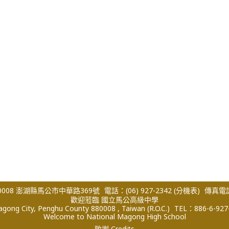
008 澎湖縣馬公市中華路369號
電話：(06) 927-2342
(分機表)
傳真電話：
歡迎蒞臨 國立馬公高級中學
ong City, Penghu County 880008 , Taiwan (R.O.C.)
TEL：886-6-927
Welcome to National Magong High School
致謝 Credits