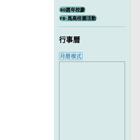
80週年校慶
FB-馬高校園活動
行事曆
月曆模式
內嵌行事曆為視覺預覽，完