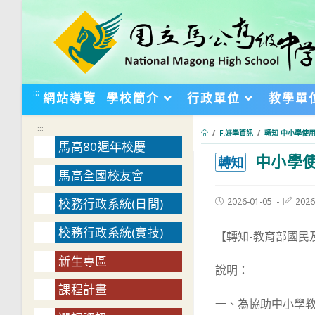
跳
轉
至
主
要
:::
網站導覽
學校簡介
行政單位
教學單
內
容
:::
/
F.好學資訊
/
轉知 中小學使用
馬高80週年校慶
中小學使
:::
轉知
馬高全國校友會
Post
Post
2026-01-05
2026
校務行政系統(日間)
published:
last
modifie
校務行政系統(實技)
【轉知-教育部國民
新生專區
說明：
課程計畫
一、為協助中小學