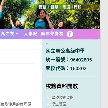
馬高之友
大事紀
歷年榮譽榜
FB
:::
國立馬公高級中學
統一編號：96402805
學校代碼：160302
校務資料開放
學校校務資訊
學生專區
素養及使用的倫理原