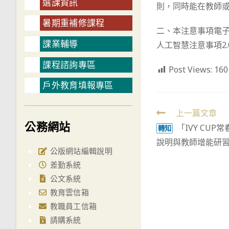
選課資訊
則，同時能在教師
暑期重補修課程
二、本注意事項電子
課業輔導
人工智慧注意事項2.0
課程諮詢專區
Post Views:
160
戶外教育填報專區
Read
上一篇文章
公務網站
「IVY CU
more
轉知
說明與教師增能研
articles
公版網站編輯說明
差勤系統
公文系統
教育雲信箱
教職員工信箱
請購系統