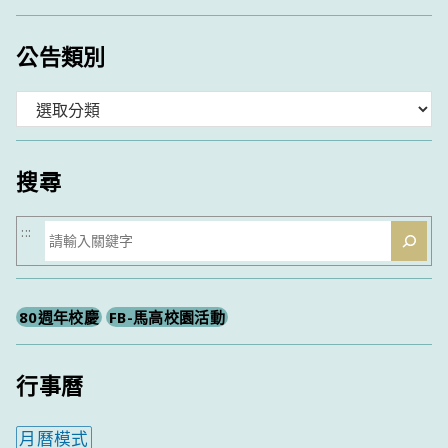
公告類別
分
類
搜尋
搜
:::
尋
80週年校慶
FB-馬高校園活動
行事曆
月曆模式