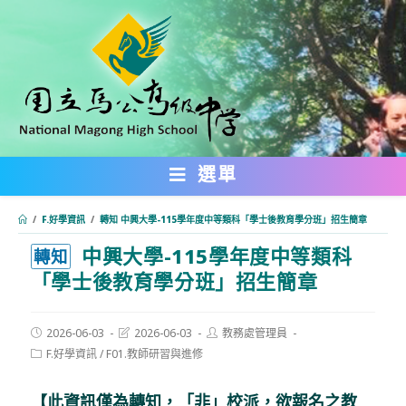
跳
轉
至
主
要
內
選單
容
/
F.好學資訊
/
轉知 中興大學-115學年度中等類科「學士後教育學分班」招生簡章
中興大學-115學年度中等類科
:::
轉知
「學士後教育學分班」招生簡章
Post
Post
Post
2026-06-03
2026-06-03
教務處管理員
published:
last
author:
Post
F.好學資訊
/
F01.教師研習與進修
modified:
category:
【此資訊僅為轉知，「非」校派，欲報名之教