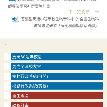
more
師專業學習社群實施計畫
articles
下一篇文章
普通型高級中等學校生物學科中心-全國生物科
轉知
教師增能研習「解剖科學與精準醫學」
:::
馬高80週年校慶
馬高全國校友會
校務行政系統(日間)
校務行政系統(實技)
新生專區
課程計畫