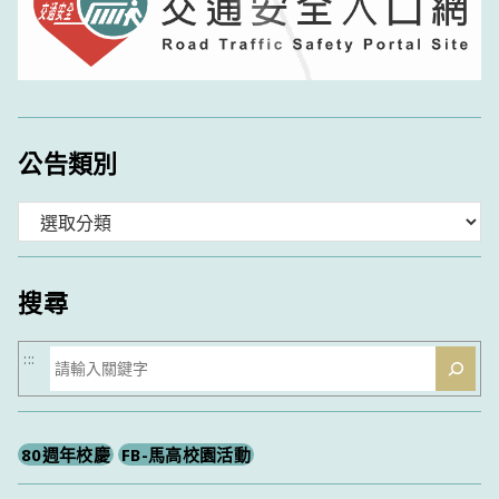
公告類別
分
類
搜尋
搜
:::
尋
80週年校慶
FB-馬高校園活動