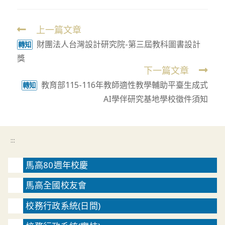
上一篇文章
Read
財團法人台灣設計研究院-第三屆教科圖書設計
more
轉知
獎
articles
下一篇文章
教育部115-116年教師適性教學輔助平臺生成式
轉知
AI學伴研究基地學校徵件須知
:::
馬高80週年校慶
馬高全國校友會
校務行政系統(日間)