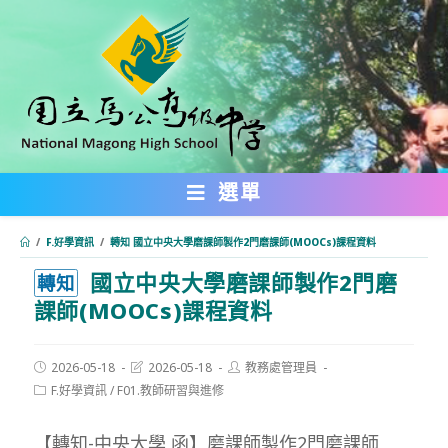
跳
轉
至
主
要
內
選單
容
/
F.好學資訊
/
轉知 國立中央大學磨課師製作2門磨課師(MOOCs)課程資料
國立中央大學磨課師製作2門磨
:::
轉知
課師(MOOCs)課程資料
Post
Post
Post
2026-05-18
2026-05-18
教務處管理員
published:
last
author:
Post
F.好學資訊
/
F01.教師研習與進修
modified:
category:
【轉知-中央大學 函】磨課師製作2門磨課師