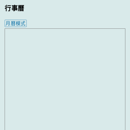
行事曆
月曆模式
內嵌行事曆為視覺預覽，完整行事曆內容請使用