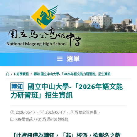
跳
轉
至
主
要
內
選單
容
/
F.好學資訊
/
轉知 國立中山大學-「2026年語文能力研習班」招生資訊
國立中山大學-「2026年語文能
:::
轉知
力研習班」招生資訊
Post
Post
Post
2026-06-17
2026-06-17
教務處管理員
published:
last
author:
Post
F.好學資訊
/
F01.教師研習與進修
modified:
category:
【此資訊僅為轉知，「非」校派，欲報名之教