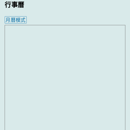
行事曆
月曆模式
內嵌行事曆為視覺預覽，完整行事曆內容請使用