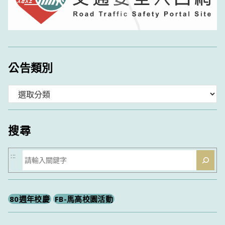
公告類別
分
類
搜尋
搜
:::
尋
80週年校慶
FB-馬高校園活動