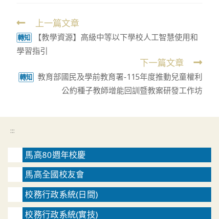
上一篇文章
Read
【教學資源】高級中等以下學校人工智慧使用和
more
轉知
學習指引
articles
下一篇文章
教育部國民及學前教育署-115年度推動兒童權利
轉知
公約種子教師增能回訓暨教案研發工作坊
:::
馬高80週年校慶
馬高全國校友會
校務行政系統(日間)
校務行政系統(實技)