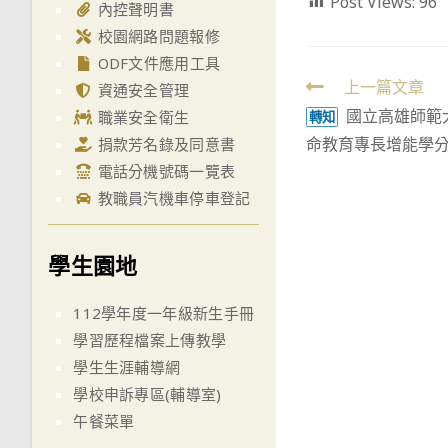
Post Views:
96
內控聲明書
校園網路問題報修
ODF文件應用工具
Read
上一篇文章
資通安全管理
國立高雄師範大
more
職業安全衛生
轉知
命教育專長增能學
捐款芳名錄及同意書
articles
電話分機號碼一覽表
教職員汽機車停車登記
學生園地
112學年度一年級新生手冊
學習歷程檔案上傳教學
學生生涯輔導網
學校申訴專區(輔導室)
午餐菜單