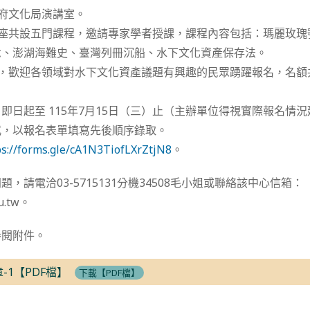
政府文化局演講室。
講座共設五門課程，邀請專家學者授課，課程內容包括：瑪麗玫
念、澎湖海難史、臺灣列冊沉船、水下文化資產保存法。
限，歡迎各領域對水下文化資產議題有興趣的民眾踴躍報名，名額共
即日起至 115年7月15日（三）止（主辦單位得視實際報名情
式，以報名表單填寫先後順序錄取。
ps://forms.gle/cA1N3TiofLXrZtjN8
。
，請電洽03-5715131分機34508毛小姐或聯絡該中心信箱：
u.tw。
參閱附件。
-1【PDF檔】
下載【PDF檔】