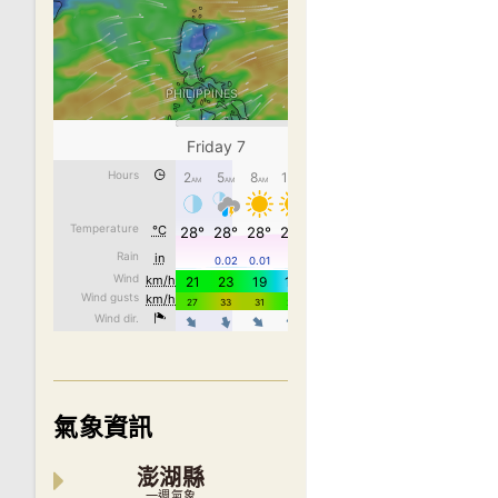
氣象資訊
澎湖縣
一週氣象