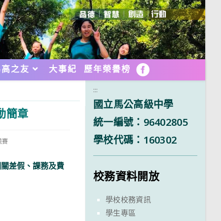
馬高之友
大事紀
歷年榮譽榜
FB
:::
國立馬公高級中學
動簡章
統一編號：96402805
學校代碼：160302
競賽
相關差假、課務及費
校務資料開放
學校校務資訊
學生專區