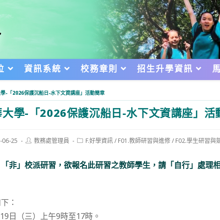
位
資訊系統
校務章則
招生升學資訊
學-「2026保護沉船日-水下文資講座」活動簡章
大學-「2026保護沉船日-水下文資講座」活
Post
Post
-06-25
教務處管理員
F.好學資訊
/
F01.教師研習與進修
/
F02.學生研習與
author:
category:
d:
，「非」校派研習，欲報名此研習之教師學生，請「自行」處理
如下：
月19日（三）上午9時至17時。