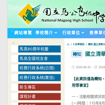
跳
轉
至
主
要
:::
網站導覽
學校簡介
行政單位
教學單
內
容
:::
/
F.好學資訊
/
轉知 國立清華大
馬高80週年校慶
國立清華
:::
轉知
馬高全國校友會
Post
Post
2026-06-25
2026
校務行政系統(日間)
published:
last
modifie
校務行政系統(實技)
【此資訊僅為轉知
用等事宜】
新生專區
課程計畫
一、活動相關資訊
(一)時間：115年8