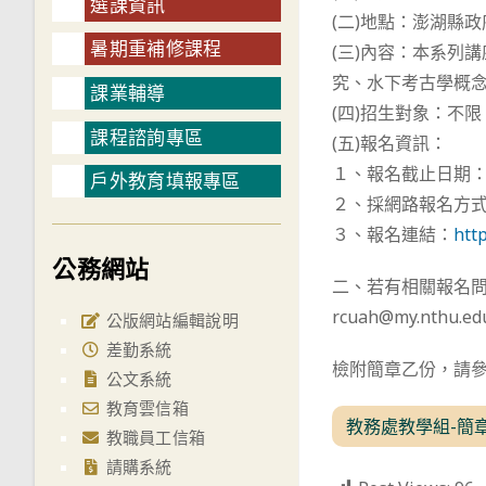
選課資訊
(二)地點：澎湖縣
暑期重補修課程
(三)內容：本系列
究、水下考古學概
課業輔導
(四)招生對象：不
課程諮詢專區
(五)報名資訊：
１、報名截止日期：
戶外教育填報專區
２、採網路報名方
３、報名連結：
htt
公務網站
二、若有相關報名問題
rcuah@my.nthu.ed
公版網站編輯說明
差勤系統
檢附簡章乙份，請
公文系統
教育雲信箱
教務處教學組-簡章
教職員工信箱
請購系統