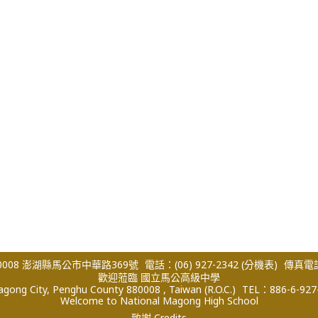
008 澎湖縣馬公市中華路369號
電話：(06) 927-2342
(分機表)
傳真電話：
歡迎蒞臨 國立馬公高級中學
ong City, Penghu County 880008 , Taiwan (R.O.C.)
TEL：886-6-927
Welcome to National Magong High School
致謝 Credits