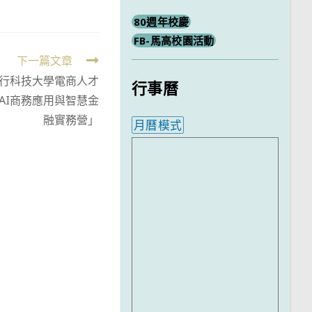
80週年校慶
FB-馬高校園活動
下一篇文章
行科技大學電商人才
行事曆
AI商務應用與智慧金
融實務營」
月曆模式
內嵌行事曆為視覺預覽，完