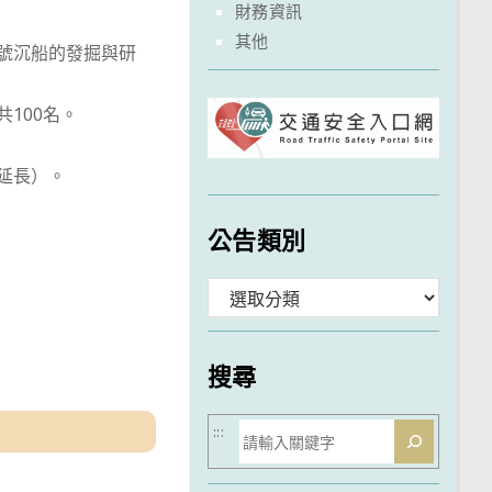
財務資訊
其他
瑰號沉船的發掘與研
100名。
況延長）。
公告類別
分
類
搜尋
搜
:::
尋