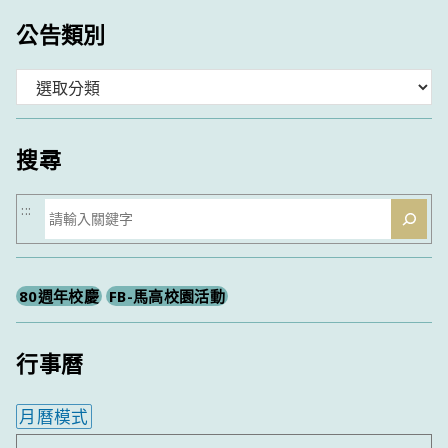
公告類別
分
類
搜尋
搜
:::
尋
80週年校慶
FB-馬高校園活動
行事曆
月曆模式