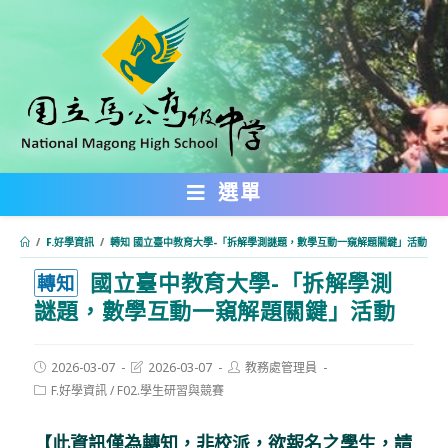
跳
轉
至
主
要
內
選單
容
/
F.好學資訊
/
轉知 國立臺中教育大學-「拆解學測謎題，數學互動一窺解題關鍵」活動
國立臺中教育大學-「拆解學測
:::
轉知
謎題，數學互動一窺解題關鍵」活動
Post
Post
Post
2026-03-07
2026-03-07
教務處管理員
published:
last
author:
Post
F.好學資訊
/
F02.學生研習與競賽
modified:
category:
【此資訊僅為轉知，非校派，欲報名之學生，請