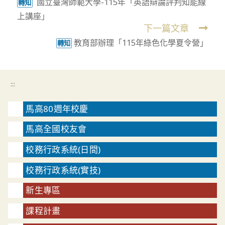
國立臺灣師範大學-115年「英語辯論評判知能線
more
轉知
上講座」
articles
下一篇文章
教育部辦理「115年綠色化學夏令營」
轉知
:::
馬高80週年校慶
馬高全國校友會
校務行政系統(日間)
校務行政系統(實技)
新生專區
課程計畫