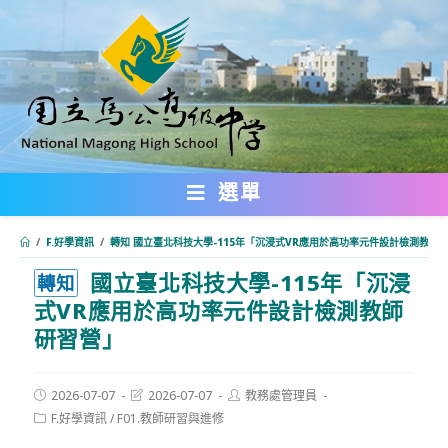
跳
轉
至
主
要
內
選單
容
/
F.好學資訊
/
轉知 國立臺北科技大學-115年「沉浸式VR應用於高功率元件設計檢測教師
國立臺北科技大學-115年「沉浸
:::
轉知
式VR應用於高功率元件設計檢測教師
研習營」
Post
Post
Post
2026-07-07
2026-07-07
教務處管理員
published:
last
author:
Post
F.好學資訊
/
F01.教師研習與進修
modified:
category: