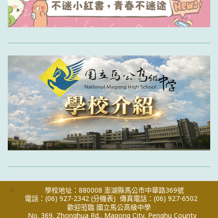
:::
學校地址：880008 澎湖縣馬公市中華路369號
電話：(06) 927-2342
(分機表)
傳真電話：(06) 927-6502
歡迎蒞臨 國立馬公高級中學
No. 369, Zhonghua Rd., Magong City, Penghu County