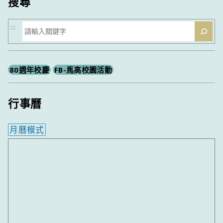
搜尋
搜
:::
尋
80週年校慶
FB-馬高校園活動
行事曆
月曆模式
內嵌行事曆為視覺預覽，完整行事曆內容請使用