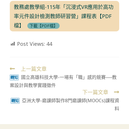
教務處教學組-115年「沉浸式VR應用於高功
率元件設計檢測教師研習營」課程表【PDF
檔】
下載【PDF檔】
Post Views:
44
上一篇文章
Read
國立高雄科技大學-一場有「職」感的競賽──教
more
轉知
案設計與教學實踐徵件
articles
下一篇文章
亞洲大學-磨課師製作8門磨課師(MOOCs)課程資
轉知
料