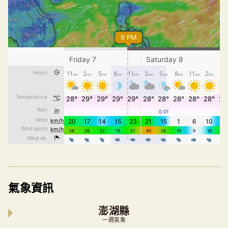
氣象資訊
澎湖縣
一週氣象