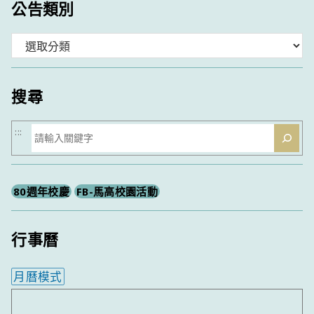
公告類別
分
類
搜尋
搜
:::
尋
80週年校慶
FB-馬高校園活動
行事曆
月曆模式
內嵌行事曆為視覺預覽，完整行事曆內容請使用