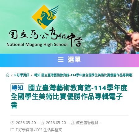
跳
轉
至
主
要
內
選單
容
/
F.好學資訊
/
轉知 國立臺灣藝術教育館-114學年度全國學生美術比賽優勝作品專輯電子書
國立臺灣藝術教育館-114學年度
:::
轉知
全國學生美術比賽優勝作品專輯電子
書
Post
Post
Post
2026-05-20
2026-05-20
教務處管理員
published:
last
author:
Post
F.好學資訊
/
F03.生活與藝文
modified:
category: