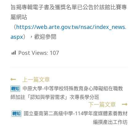
旨揭專輯電子書及獲獎名單已公告於該館比賽專
屬網站
（
https://web.arte.gov.tw/nsac/index_news.
aspx
），歡迎參閱
Post Views:
107
上一篇文章
Read
中原大學-中等學校特殊教育身心障礙組在職教
more
轉知
師加註「認知與學習需求」次專長學分班
articles
下一篇文章
國立臺南第二高級中學-114學年度媒體素養教材
轉知
編撰產出工作坊