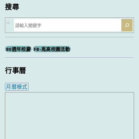
搜尋
搜
:::
尋
80週年校慶
FB-馬高校園活動
行事曆
月曆模式
內嵌行事曆為視覺預覽，完整行事曆內容請使用