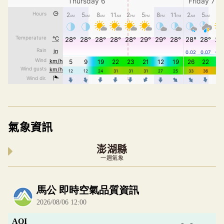
氣象資訊
澎湖縣
一週氣象
內嵌空氣品質小工具為視覺預覽，完整即時空氣