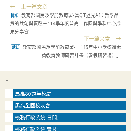
上一篇文章
Read
教育部國民及學前教育署-當QT遇見AI：教學品
more
轉知
質的共創與實踐－114學年度普高工作圈與學科中心成
articles
果分享會
下一篇文章
教育部國民及學前教育署-「115年中小學媒體素
轉知
養教育教師研習計畫（暑假研習場）」
:::
馬高80週年校慶
馬高全國校友會
校務行政系統(日間)
校務行政系統(實技)