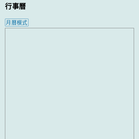
行事曆
月曆模式
內嵌行事曆為視覺預覽，完整行事曆內容請使用