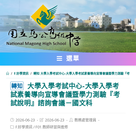
跳
轉
至
主
要
內
選單
容
/
F.好學資訊
/
轉知 大學入學考試中心-大學入學考試素養導向宣導會議暨學力測驗『考試
大學入學考試中心-大學入學考
:::
轉知
試素養導向宣導會議暨學力測驗『考
試說明』諮詢會議－國文科
Post
Post
Post
2026-06-23
2026-06-23
教務處管理員
published:
last
author:
Post
F.好學資訊
/
F01.教師研習與進修
modified:
category: