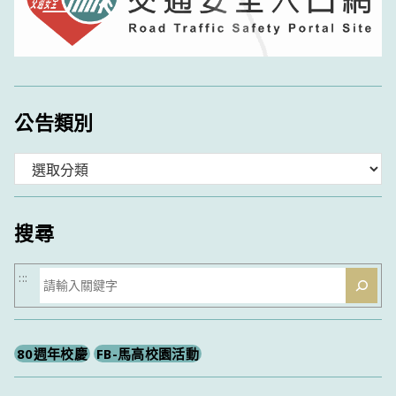
公告類別
分
類
搜尋
搜
:::
尋
80週年校慶
FB-馬高校園活動