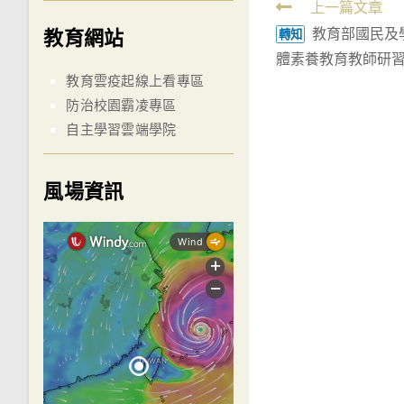
Read
上一篇文章
教育部國民及學
教育網站
more
轉知
體素養教育教師研
articles
教育雲疫起線上看專區
防治校園霸凌專區
自主學習雲端學院
風場資訊