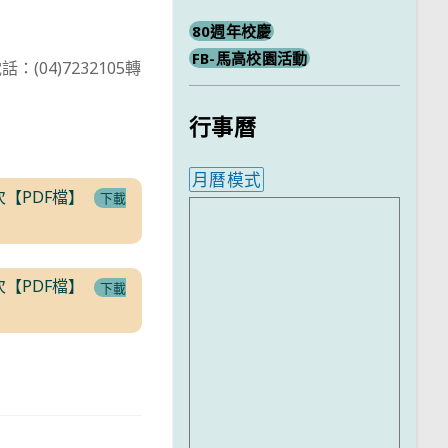
80週年校慶
FB-馬高校園活動
4)7232105轉
行事曆
月曆模式
【PDF檔】
下載
內嵌行事曆為視覺預覽，完
【PDF檔】
下載