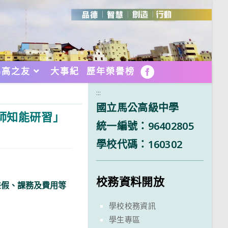
馬高之友
大事紀
歷年榮譽榜
FB
:::
國立馬公高級中學
師知能研習」
統一編號：96402805
學校代碼：160302
校務資料開放
差假、課務及費用等
學校校務資訊
學生專區