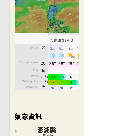
氣象資訊
澎湖縣
一週氣象