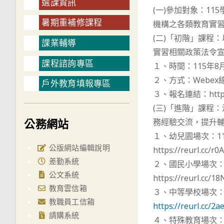
選課資訊
(一)參加對象：1
暑期重補修課程
機構之各類教育實
(二)「初階」課程
課業輔導
實習相關政策法令
課程諮詢專區
１、時間：115年8
２、方式：Webex
戶外教育填報專區
３、報名連結：https:/
(三)「進階」課程
公務網站
務經驗交流，提升
１、幼兒園場次：11
公版網站編輯說明
https://reurl.cc/r
差勤系統
２、國民小學場次：1
公文系統
https://reurl.cc/
教育雲信箱
３、中等學校場次：1
教職員工信箱
https://reurl.cc/2
請購系統
４、特殊教育場次：1