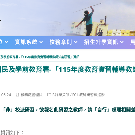
位
資訊系統
校務章則
招生升學資訊
民及學前教育署-「115年度教育實習輔導教師知能研習」資訊
民及學前教育署-「115年度教育實習輔導教
Post
Post
-06-24
教務處管理員
F.好學資訊
/
F01.教師研習與進修
author:
category:
d:
，「非」校派研習，欲報名此研習之教師，請「自行」處理相關
次資訊如下：