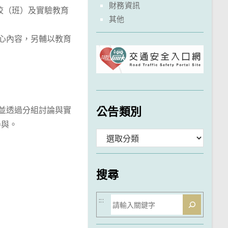
財務資訊
校（班）及實驗教育
其他
核心內容，另輔以教育
公告類別
，並透過分組討論與實
參與。
分
類
搜尋
搜
:::
尋