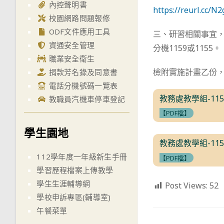
內控聲明書
https://reurl.cc/N
校園網路問題報修
ODF文件應用工具
三、研習相關事宜，
資通安全管理
分機1159或1155。
職業安全衛生
檢附實施計畫乙份
捐款芳名錄及同意書
電話分機號碼一覽表
教務處教學組-1
教職員汽機車停車登記
【PDF檔】
學生園地
教務處教學組-1
112學年度一年級新生手冊
【PDF檔】
學習歷程檔案上傳教學
學生生涯輔導網
Post Views:
52
學校申訴專區(輔導室)
午餐菜單