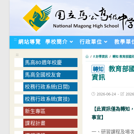
跳
轉
至
主
要
:::
網站導覽
學校簡介
行政單位
教學單
內
容
:::
/
F.好學資訊
/
轉知 教育部國
馬高80週年校慶
教育部國
:::
轉知
馬高全國校友會
資訊
校務行政系統(日間)
Post
Post
2026-06-24
2026
校務行政系統(實技)
published:
last
modifie
【此資訊僅為轉知
新生專區
事宜】
課程計畫
一、研習課程及場