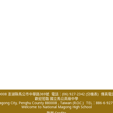
008 澎湖縣馬公市中華路369號
電話：(06) 927-2342
(分機表)
傳真電話：
歡迎蒞臨 國立馬公高級中學
ong City, Penghu County 880008 , Taiwan (R.O.C.)
TEL：886-6-927
Welcome to National Magong High School
致謝 Credits