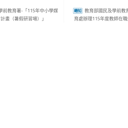
前教育署-「115年中小學媒
教育部國民及學前教
轉知
習計畫（暑假研習場）」
育處辦理115年度教師在