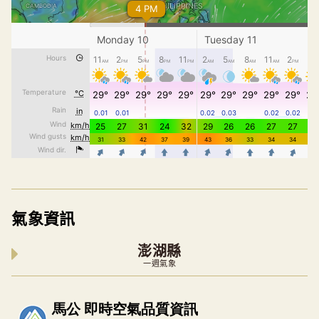
氣象資訊
澎湖縣
一週氣象
內嵌空氣品質小工具為視覺預覽，完整即時空氣