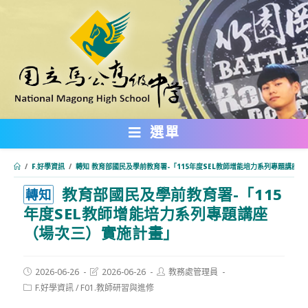
跳
轉
至
主
要
內
選單
容
/
F.好學資訊
/
轉知 教育部國民及學前教育署-「115年度SEL教師增能培力系列專題講座
教育部國民及學前教育署-「115
:::
轉知
年度SEL教師增能培力系列專題講座
（場次三）實施計畫」
Post
Post
Post
2026-06-26
2026-06-26
教務處管理員
published:
last
author:
Post
F.好學資訊
/
F01.教師研習與進修
modified:
category: