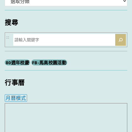
分
類
搜尋
搜
:::
尋
80週年校慶
FB-馬高校園活動
行事曆
月曆模式
內嵌行事曆為視覺預覽，完整行事曆內容請使用