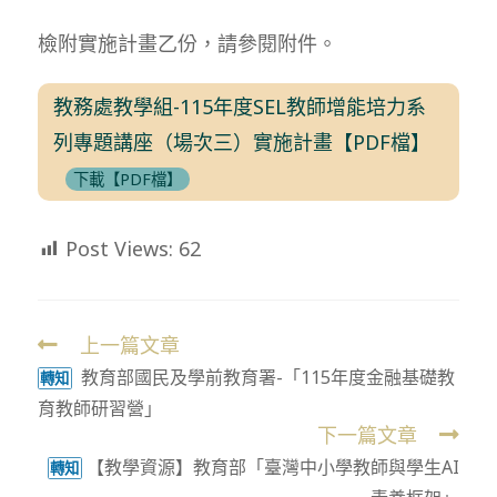
檢附實施計畫乙份，請參閱附件。
教務處教學組-115年度SEL教師增能培力系
列專題講座（場次三）實施計畫【PDF檔】
下載【PDF檔】
Post Views:
62
上一篇文章
Read
教育部國民及學前教育署-「115年度金融基礎教
more
轉知
育教師研習營」
articles
下一篇文章
【教學資源】教育部「臺灣中小學教師與學生AI
轉知