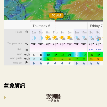
氣象資訊
澎湖縣
一週氣象