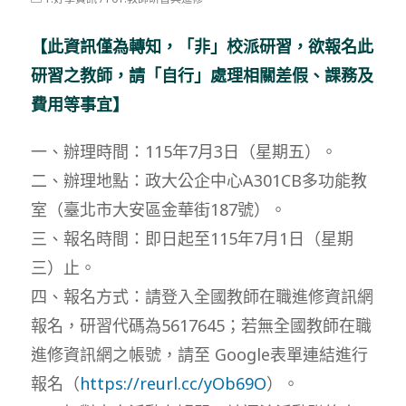
modified:
category:
【此資訊僅為轉知，「非」校派研習，欲報名此
研習之教師，請「自行」處理相關差假、課務及
費用等事宜】
一、辦理時間：115年7月3日（星期五）。
二、辦理地點：政大公企中心A301CB多功能教
室（臺北市大安區金華街187號）。
三、報名時間：即日起至115年7月1日（星期
三）止。
四、報名方式：請登入全國教師在職進修資訊網
報名，研習代碼為5617645；若無全國教師在職
進修資訊網之帳號，請至 Google表單連結進行
報名（
https://reurl.cc/yOb69O
）。