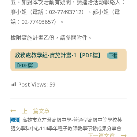
五、如對本次活動有疑問，請逕洽活動聯絡人：
廖小姐（電話：02-77493712）、郭小姐（電
話：02-77493657）。
檢附實施計畫乙份，請參閱附件。
教務處教學組-實施計畫-1【PDF檔】
下載
【PDF檔】
Post Views:
59
上一篇文章
Read
高雄市立左營高級中學-普通型高級中等學校英
more
轉知
語文學科中心114學年種子教師教學研發成果分享會
articles
下一篇文章