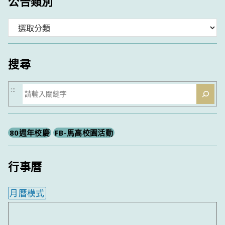
公告類別
分
類
搜尋
搜
:::
尋
80週年校慶
FB-馬高校園活動
行事曆
月曆模式
內嵌行事曆為視覺預覽，完整行事曆內容請使用