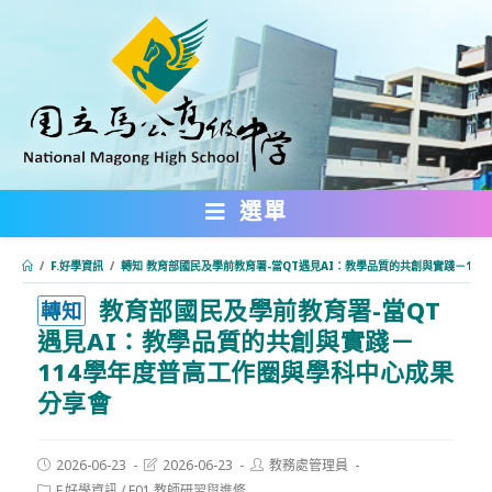
跳
轉
至
主
要
內
選單
容
/
F.好學資訊
/
轉知 教育部國民及學前教育署-當QT遇見AI：教學品質的共創與實踐－11
教育部國民及學前教育署-當QT
:::
轉知
遇見AI：教學品質的共創與實踐－
114學年度普高工作圈與學科中心成果
分享會
Post
Post
Post
2026-06-23
2026-06-23
教務處管理員
published:
last
author:
Post
F.好學資訊
/
F01.教師研習與進修