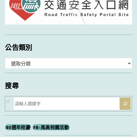
公告類別
分
類
搜尋
搜
:::
尋
80週年校慶
FB-馬高校園活動