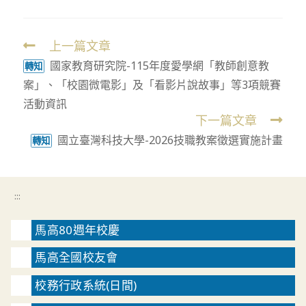
上一篇文章
Read
國家教育研究院-115年度愛學網「教師創意教
more
轉知
案」、「校園微電影」及「看影片說故事」等3項競賽
articles
活動資訊
下一篇文章
國立臺灣科技大學-2026技職教案徵選實施計畫
轉知
:::
馬高80週年校慶
馬高全國校友會
校務行政系統(日間)