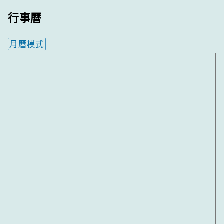
行事曆
月曆模式
內嵌行事曆為視覺預覽，完整行事曆內容請使用