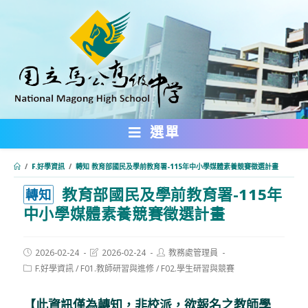
跳
轉
至
主
要
內
選單
容
/
F.好學資訊
/
轉知 教育部國民及學前教育署-115年中小學媒體素養競賽徵選計畫
教育部國民及學前教育署-115年
:::
轉知
中小學媒體素養競賽徵選計畫
Post
Post
Post
2026-02-24
2026-02-24
教務處管理員
published:
last
author:
Post
F.好學資訊
/
F01.教師研習與進修
/
F02.學生研習與競賽
modified:
category:
【此資訊僅為轉知，非校派，欲報名之教師學