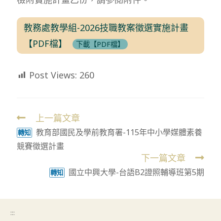
教務處教學組-2026技職教案徵選實施計畫
【PDF檔】
下載【PDF檔】
Post Views:
260
上一篇文章
Read
教育部國民及學前教育署-115年中小學媒體素養
more
轉知
競賽徵選計畫
articles
下一篇文章
國立中興大學-台語B2證照輔導班第5期
轉知
:::