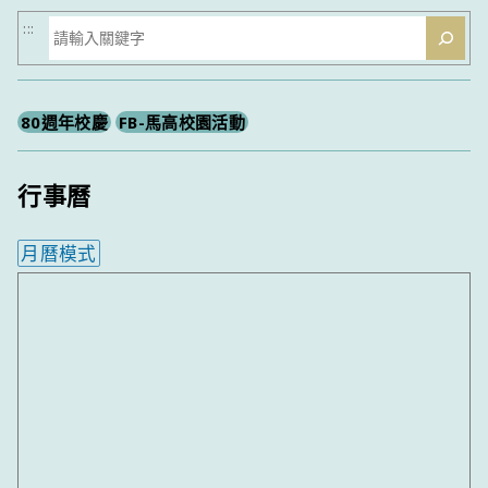
搜
:::
尋
80週年校慶
FB-馬高校園活動
行事曆
月曆模式
內嵌行事曆為視覺預覽，完整行事曆內容請使用