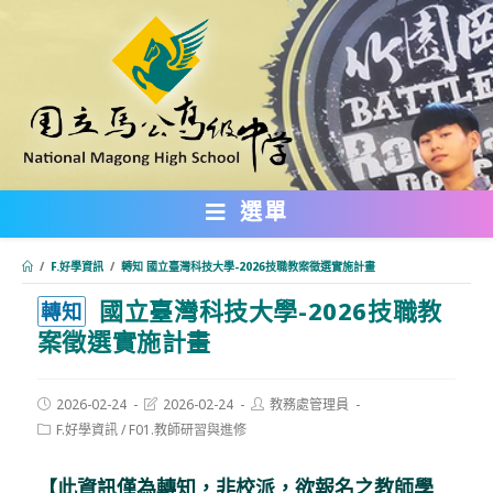
跳
轉
至
主
要
內
選單
容
/
F.好學資訊
/
轉知 國立臺灣科技大學-2026技職教案徵選實施計畫
國立臺灣科技大學-2026技職教
:::
轉知
案徵選實施計畫
Post
Post
Post
2026-02-24
2026-02-24
教務處管理員
published:
last
author:
Post
F.好學資訊
/
F01.教師研習與進修
modified:
category:
【此資訊僅為轉知，非校派，欲報名之教師學