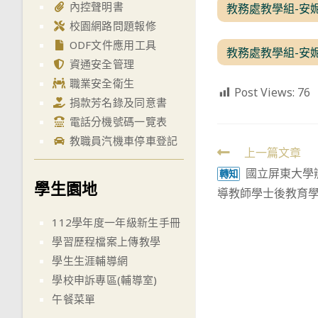
內控聲明書
教務處教學組-安
校園網路問題報修
ODF文件應用工具
教務處教學組-安
資通安全管理
職業安全衛生
Post Views:
76
捐款芳名錄及同意書
電話分機號碼一覽表
教職員汽機車停車登記
Read
上一篇文章
國立屏東大學辦
more
轉知
學生園地
導教師學士後教育
articles
112學年度一年級新生手冊
學習歷程檔案上傳教學
學生生涯輔導網
學校申訴專區(輔導室)
午餐菜單