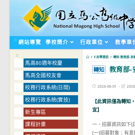
跳
轉
至
主
要
:::
網站導覽
學校簡介
行政單位
教學單
內
容
:::
/
F.好學資訊
/
轉知 教育部-
馬高80週年校慶
教育部-
:::
轉知
馬高全國校友會
Post
Post
2026-06-01
2026
校務行政系統(日間)
published:
last
modifie
校務行政系統(實技)
【此資訊僅為轉知
宜】
新生專區
課程計畫
一、招募資訊如下(
(一)招募對象：有