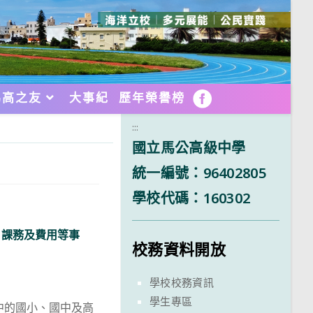
馬高之友
大事紀
歷年榮譽榜
FB
:::
國立馬公高級中學
統一編號：96402805
學校代碼：160302
、課務及費用等事
校務資料開放
學校校務資訊
學生專區
堂中的國小、國中及高