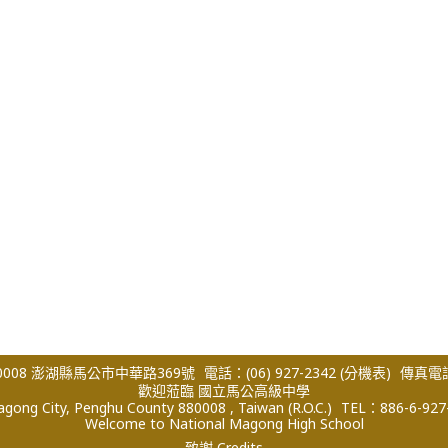
008 澎湖縣馬公市中華路369號
電話：(06) 927-2342
(分機表)
傳真電話：
歡迎蒞臨 國立馬公高級中學
ong City, Penghu County 880008 , Taiwan (R.O.C.)
TEL：886-6-927
Welcome to National Magong High School
致謝 Credits