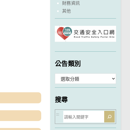
財務資訊
其他
公告類別
。
分
類
搜尋
搜
:::
尋