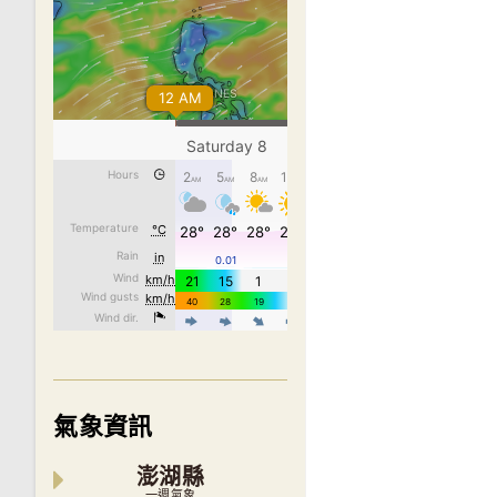
氣象資訊
澎湖縣
一週氣象