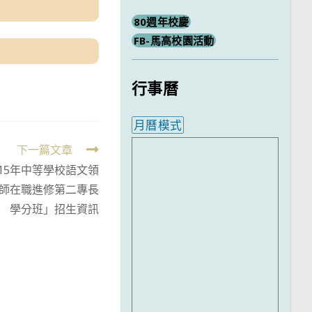
80週年校慶
FB-馬高校園活動
行事曆
月曆模式
內嵌行事曆為視覺預覽，完
下一篇文章
15年中等學校語文領
師在職進修第二專長
學分班」招生資訊