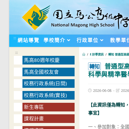
跳
轉
至
主
要
:::
網站導覽
學校簡介
行政單位
教學單
內
容
:::
/
F.好學資訊
/
轉知 普通型高
馬高80週年校慶
普通型高
:::
轉知
馬高全國校友會
科學與精準醫
校務行政系統(日間)
Post
Post
2026-06-08
2026
校務行政系統(實技)
published:
last
modifie
【此資訊僅為轉知
新生專區
事宜】
課程計畫
一、參加對象：全國