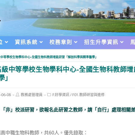
位
資訊系統
校務章則
招生升學資訊
級中等學校生物學科中心-全國生物科教師增能研習「解剖科學與精準醫學」
級中等學校生物學科中心-全國生物科教師增
學」
Post
Post
-06-08
教務處管理員
F.好學資訊
/
F01.教師研習與進修
author:
category:
d:
，「非」校派研習，欲報名此研習之教師，請「自行」處理相關
高中職生物科教師，共60人。優先錄取：