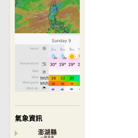
氣象資訊
澎湖縣
一週氣象