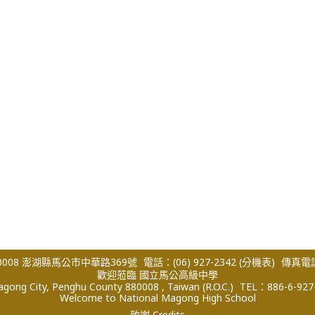
008 澎湖縣馬公市中華路369號
電話：(06) 927-2342
(分機表)
傳真電話：
歡迎蒞臨 國立馬公高級中學
ong City, Penghu County 880008 , Taiwan (R.O.C.)
TEL：886-6-927
Welcome to National Magong High School
致謝 Credits