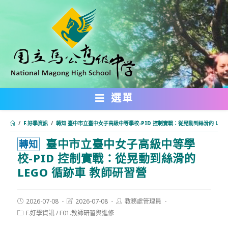
跳
轉
至
主
要
內
選單
容
/
F.好學資訊
/
轉知 臺中市立臺中女子高級中等學校-PID 控制實戰：從晃動到絲滑的 LEG
臺中市立臺中女子高級中等學
:::
轉知
校-PID 控制實戰：從晃動到絲滑的
LEGO 循跡車 教師研習營
Post
Post
Post
2026-07-08
2026-07-08
教務處管理員
published:
last
author:
Post
F.好學資訊
/
F01.教師研習與進修
modified:
category: