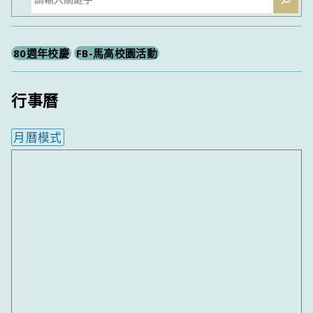
尋
80週年校慶
FB-馬高校園活動
行事曆
月曆模式
內嵌行事曆為視覺預覽，完整行事曆內容請使用