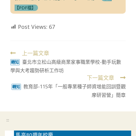
【PDF檔】
Post Views:
67
上一篇文章
Read
臺北市立松山高級商業家事職業學校-動手玩數
more
轉知
學與大考趨勢研析工作坊
articles
下一篇文章
教育部-115年「一般專業種子師資增能回訓暨觀
轉知
摩研習營」簡章
:::
馬高80週年校慶