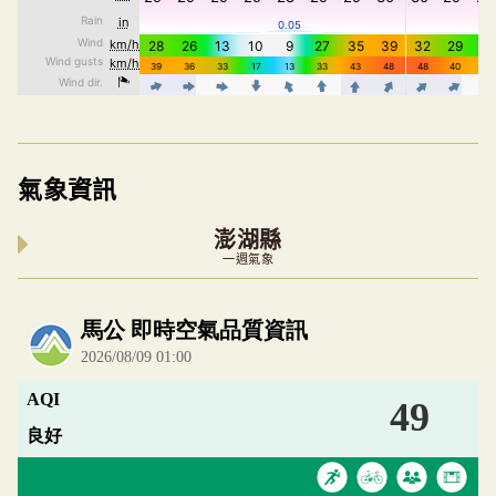
氣象資訊
澎湖縣
一週氣象
內嵌空氣品質小工具為視覺預覽，完整即時空氣