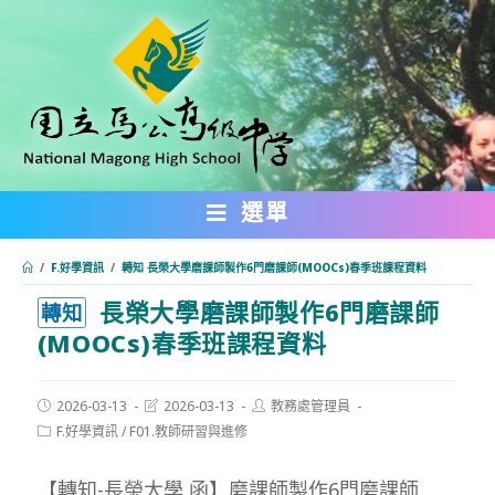
跳
轉
至
主
要
內
選單
容
/
F.好學資訊
/
轉知 長榮大學磨課師製作6門磨課師(MOOCs)春季班課程資料
長榮大學磨課師製作6門磨課師
:::
轉知
(MOOCs)春季班課程資料
Post
Post
Post
2026-03-13
2026-03-13
教務處管理員
published:
last
author:
Post
F.好學資訊
/
F01.教師研習與進修
modified:
category:
【轉知-長榮大學 函】磨課師製作6門磨課師