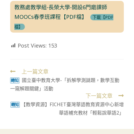
教務處教學組-長榮大學-開設6門磨課師
MOOCs春季班課程【PDF檔】
下載【PDF
檔】
Post Views:
153
上一篇文章
Read
國立臺中教育大學-「拆解學測謎題，數學互動
more
轉知
一窺解題關鍵」活動
articles
下一篇文章
【教學資源】FICHET臺灣華語教育資源中心新增
轉知
華語補充教材「輕鬆說華語2」