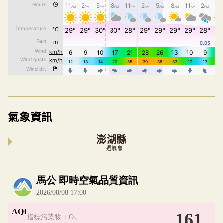
氣象資訊
澎湖縣
一週氣象
內嵌空氣品質小工具為視覺預覽，完整即時空氣