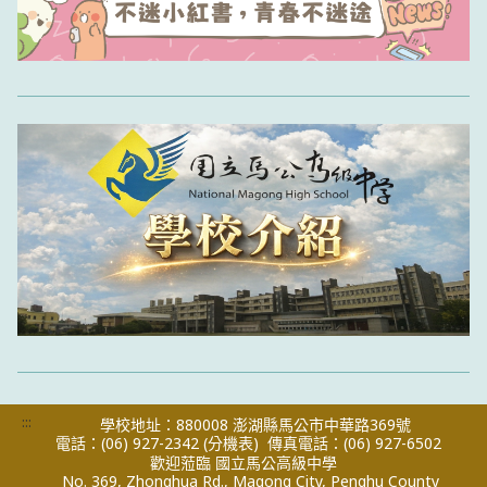
:::
學校地址：880008 澎湖縣馬公市中華路369號
電話：(06) 927-2342
(分機表)
傳真電話：(06) 927-6502
歡迎蒞臨 國立馬公高級中學
No. 369, Zhonghua Rd., Magong City, Penghu County