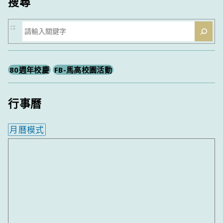
搜尋
搜
:::
尋
80週年校慶
FB-馬高校園活動
行事曆
月曆模式
內嵌行事曆為視覺預覽，完整行事曆內容請使用