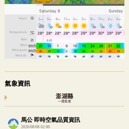
氣象資訊
澎湖縣
一週氣象
內嵌空氣品質小工具為視覺預覽，完整即時空氣