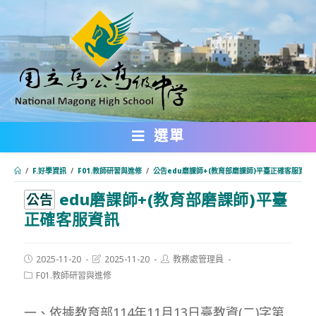
跳
轉
至
主
要
內
選單
容
/
F.好學資訊
/
F01.教師研習與進修
/
公告edu磨課師+(教育部磨課師)平臺正確客服資訊
edu磨課師+(教育部磨課師)平臺
:::
公告
正確客服資訊
Post
Post
Post
2025-11-20
2025-11-20
教務處管理員
published:
last
author:
Post
F01.教師研習與進修
modified:
category:
一、依據教育部114年11月13日臺教資(二)字第