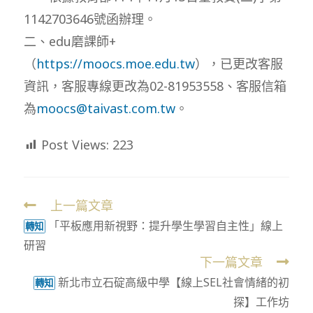
1142703646號函辦理。
二、edu磨課師+
（
https://moocs.moe.edu.tw
），已更改客服
資訊，客服專線更改為02-81953558、客服信箱
為
moocs@taivast.com.tw
。
Post Views:
223
上一篇文章
Read
「平板應用新視野：提升學生學習自主性」線上
more
轉知
研習
articles
下一篇文章
新北市立石碇高級中學【線上SEL社會情緒的初
轉知
探】工作坊