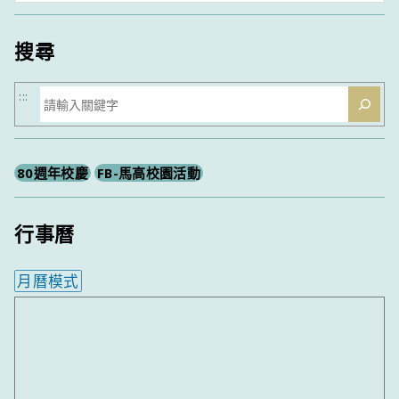
類
搜尋
搜
:::
尋
80週年校慶
FB-馬高校園活動
行事曆
月曆模式
內嵌行事曆為視覺預覽，完整行事曆內容請使用