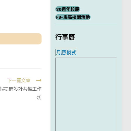
80週年校慶
FB-馬高校園活動
行事曆
月曆模式
內嵌行事曆為視覺預覽，完
下一篇文章
暑假提問設計共備工作
坊