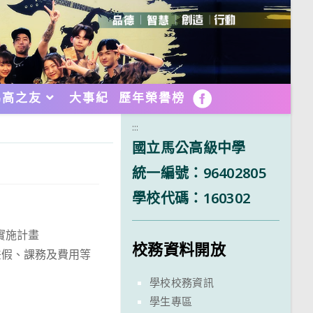
馬高之友
大事紀
歷年榮譽榜
FB
:::
國立馬公高級中學
統一編號：96402805
學校代碼：160302
實施計畫
校務資料開放
差假、課務及費用等
學校校務資訊
學生專區