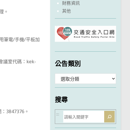
財務資訊
其他
理。
用筆電/手機/平板加
(會議室代碼：kek-
公告類別
分
類
搜尋
：3847376。
搜
:::
尋