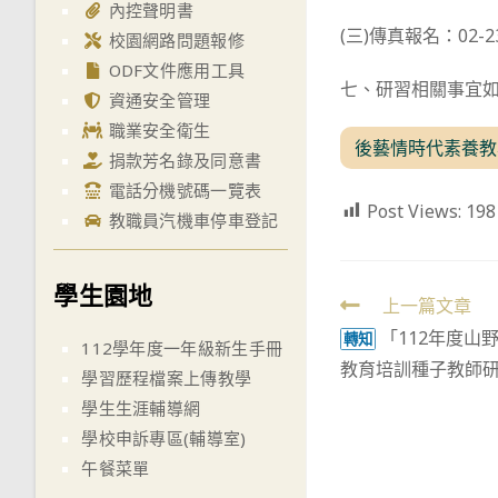
內控聲明書
(三)傳真報名：02-23
校園網路問題報修
ODF文件應用工具
七、研習相關事宜如有
資通安全管理
職業安全衛生
後藝情時代素養教
捐款芳名錄及同意書
電話分機號碼一覽表
Post Views:
198
教職員汽機車停車登記
學生園地
Read
上一篇文章
「112年度山
more
轉知
112學年度一年級新生手冊
教育培訓種子教師
articles
學習歷程檔案上傳教學
學生生涯輔導網
學校申訴專區(輔導室)
午餐菜單