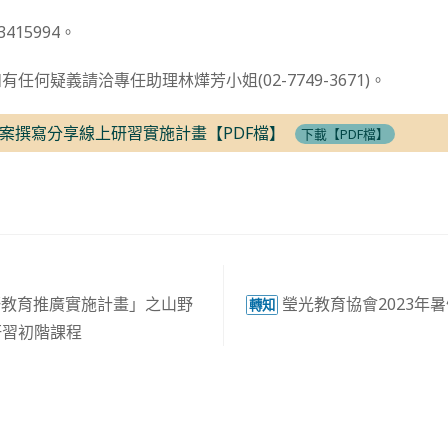
415994。
任何疑義請洽專任助理林燁芳小姐(02-7749-3671)。
案撰寫分享線上研習實施計畫【PDF檔】
下載【PDF檔】
野教育推廣實施計畫」之山野
瑩光教育協會2023年
轉知
研習初階課程