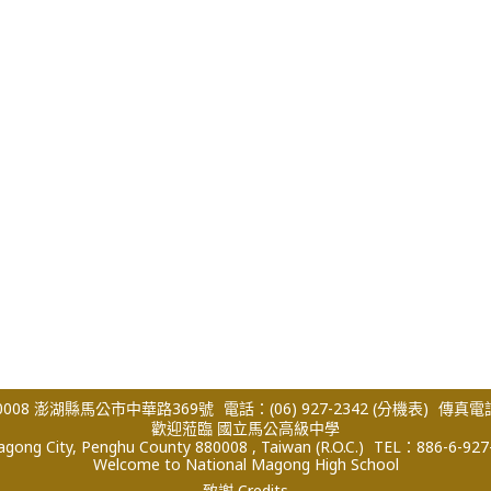
008 澎湖縣馬公市中華路369號
電話：(06) 927-2342
(分機表)
傳真電話：
歡迎蒞臨 國立馬公高級中學
ong City, Penghu County 880008 , Taiwan (R.O.C.)
TEL：886-6-927
Welcome to National Magong High School
致謝 Credits