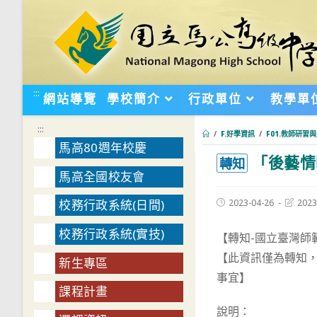
跳
轉
至
主
要
:::
網站導覽
學校簡介
行政單位
教學單
內
容
:::
/
F.好學資訊
/
F01.教師研習
馬高80週年校慶
「後藝情
:::
轉知
馬高全國校友會
Post
Post
2023-04-26
2023
校務行政系統(日間)
published:
last
modifie
校務行政系統(實技)
【轉知-國立臺灣師
【此資訊僅為轉知
新生專區
事宜】
課程計畫
說明：