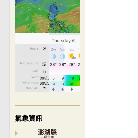
氣象資訊
澎湖縣
一週氣象