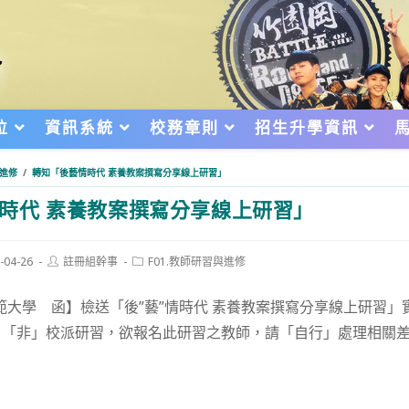
位
資訊系統
校務章則
招生升學資訊
與進修
/
轉知「後藝情時代 素養教案撰寫分享線上研習」
時代 素養教案撰寫分享線上研習」
Post
Post
-04-26
註冊組幹事
F01.教師研習與進修
author:
category:
d:
範大學 函】檢送「後”藝”情時代 素養教案撰寫分享線上研習」
，「非」校派研習，欲報名此研習之教師，請「自行」處理相關