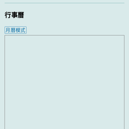
行事曆
月曆模式
內嵌行事曆為視覺預覽，完整行事曆內容請使用