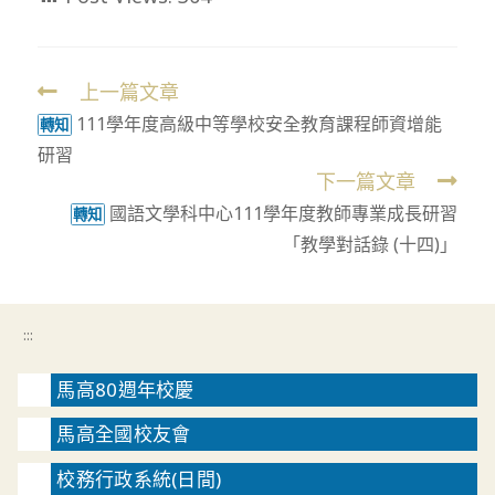
上一篇文章
Read
111學年度高級中等學校安全教育課程師資增能
more
轉知
研習
articles
下一篇文章
國語文學科中心111學年度教師專業成長研習
轉知
「教學對話錄 (十四)」
:::
馬高80週年校慶
馬高全國校友會
校務行政系統(日間)