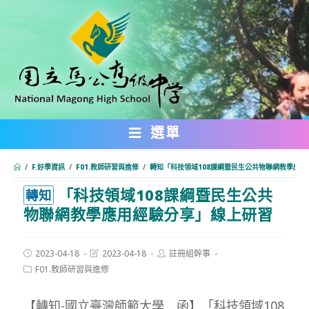
跳
轉
至
主
要
內
選單
容
/
F.好學資訊
/
F01.教師研習與進修
/
轉知「科技領域108課綱暨民生公共物聯網教學應
「科技領域108課綱暨民生公共
:::
轉知
物聯網教學應用經驗分享」線上研習
Post
Post
Post
2023-04-18
2023-04-18
註冊組幹事
published:
last
author:
Post
F01.教師研習與進修
modified:
category:
【轉知-國立臺灣師範大學 函】「科技領域108