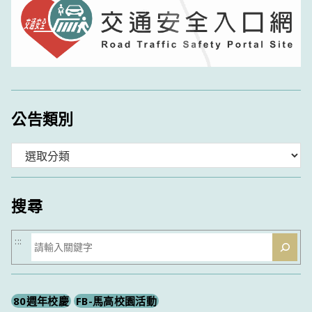
公告類別
分
類
搜尋
搜
:::
尋
80週年校慶
FB-馬高校園活動