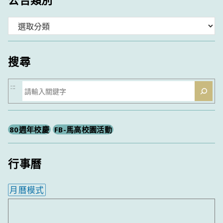
分
類
搜尋
搜
:::
尋
80週年校慶
FB-馬高校園活動
行事曆
月曆模式
內嵌行事曆為視覺預覽，完整行事曆內容請使用