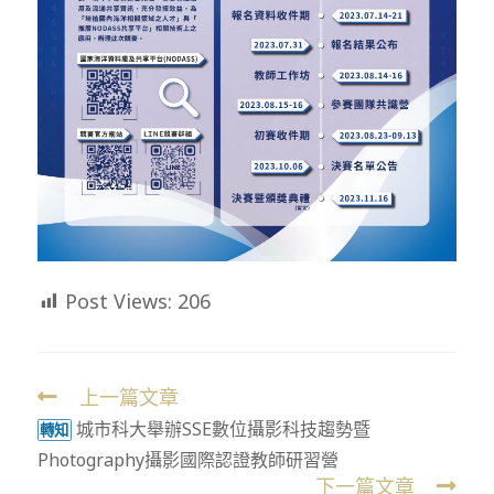
Post Views:
206
上一篇文章
Read
城市科大舉辦SSE數位攝影科技趨勢暨
more
轉知
Photography攝影國際認證教師研習營
articles
下一篇文章