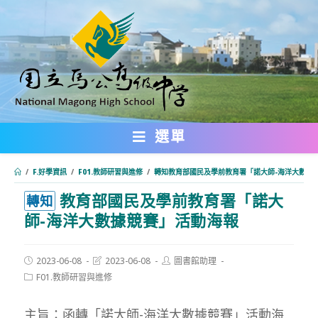
跳
轉
至
主
要
內
選單
容
/
F.好學資訊
/
F01.教師研習與進修
/
轉知教育部國民及學前教育署「諾大師-海洋大數據
教育部國民及學前教育署「諾大
:::
轉知
師-海洋大數據競賽」活動海報
Post
Post
Post
2023-06-08
2023-06-08
圖書館助理
published:
last
author:
Post
F01.教師研習與進修
modified:
category:
主旨：函轉「諾大師-海洋大數據競賽」活動海