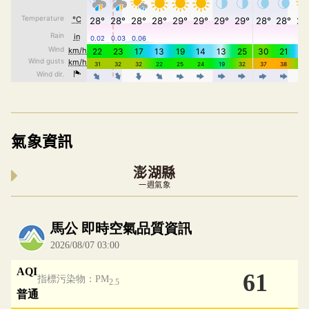
氣象資訊
澎湖縣
一週氣象
內嵌空氣品質小工具為視覺預覽，完整即時空氣