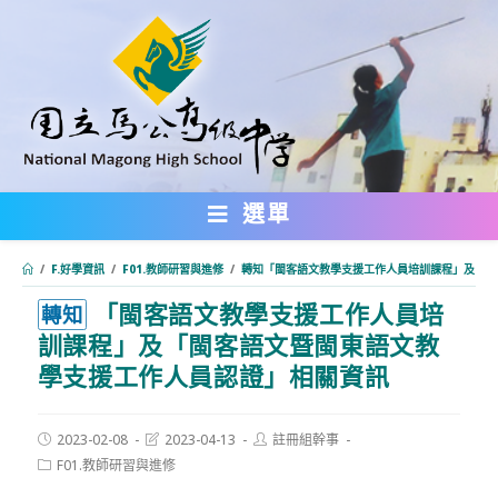
跳
轉
至
主
要
內
選單
容
/
F.好學資訊
/
F01.教師研習與進修
/
轉知「閩客語文教學支援工作人員培訓課程」及「閩
「閩客語文教學支援工作人員培
:::
轉知
訓課程」及「閩客語文暨閩東語文教
學支援工作人員認證」相關資訊
Post
Post
Post
2023-02-08
2023-04-13
註冊組幹事
published:
last
author:
Post
F01.教師研習與進修
modified:
category: