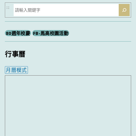
搜
:::
尋
80週年校慶
FB-馬高校園活動
行事曆
月曆模式
內嵌行事曆為視覺預覽，完整行事曆內容請使用