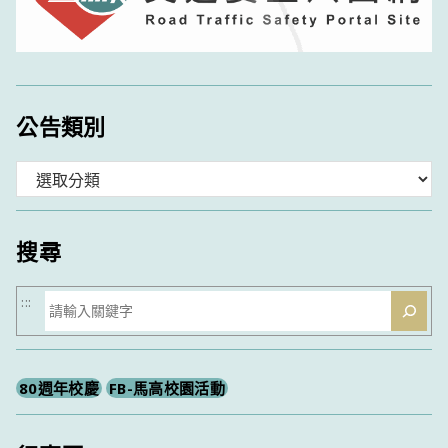
公告類別
分
類
搜尋
搜
:::
尋
80週年校慶
FB-馬高校園活動