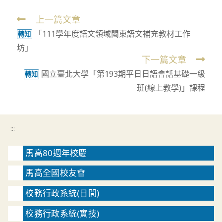
上一篇文章
Read
「111學年度語文領域閩東語文補充教材工作
more
轉知
坊」
articles
下一篇文章
國立臺北大學「第193期平日日語會話基礎一級
轉知
班(線上教學)」課程
:::
馬高80週年校慶
馬高全國校友會
校務行政系統(日間)
校務行政系統(實技)