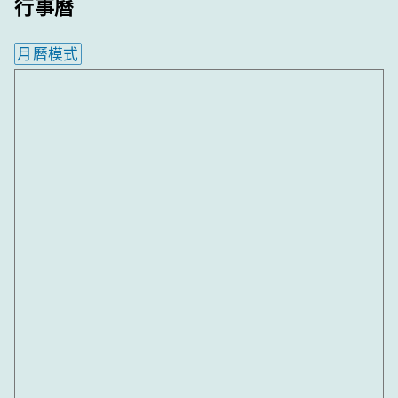
行事曆
月曆模式
內嵌行事曆為視覺預覽，完整行事曆內容請使用