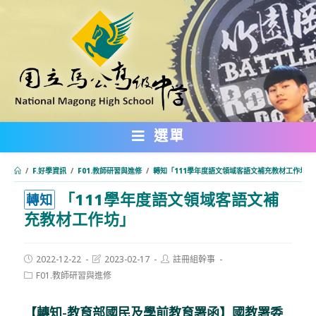
跳
轉
至
主
要
內
選單
容
/
F.好學資訊
/
F01.教師研習與進修
/
轉知「111學年度語文領域客語文補充教材工作坊」
「111學年度語文領域客語文補
:::
轉知
充教材工作坊」
Post
Post
Post
2022-12-22
2023-02-17
註冊組幹事
published:
last
author:
Post
F01.教師研習與進修
modified:
category:
【轉知-教育部國民及學前教育署
函
】國教署委