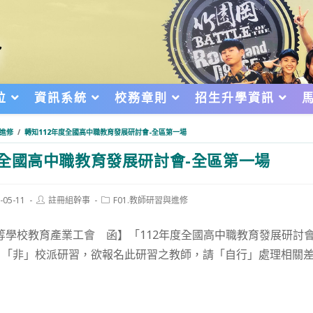
位
資訊系統
校務章則
招生升學資訊
與進修
/
轉知112年度全國高中職教育發展研討會-全區第一場
度全國高中職教育發展研討會-全區第一場
Post
Post
-05-11
註冊組幹事
F01.教師研習與進修
author:
category:
d:
等學校教育產業工會 函】「112年度全國高中職教育發展研討會
，「非」校派研習，欲報名此研習之教師，請「自行」處理相關