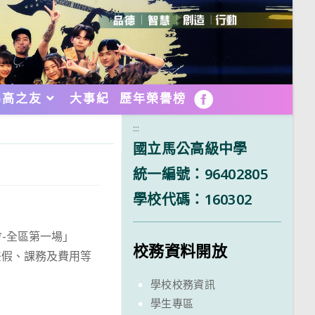
馬高之友
大事紀
歷年榮譽榜
FB
:::
國立馬公高級中學
統一編號：96402805
學校代碼：160302
-全區第一場」
校務資料開放
差假、課務及費用等
學校校務資訊
學生專區