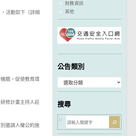
財務資訊
其他
」，活動如下（詳細
公告類別
管機關，促使教育環
分
類
法研修計畫主持人莊
搜尋
搜
:::
特別邀請人權公約施
尋