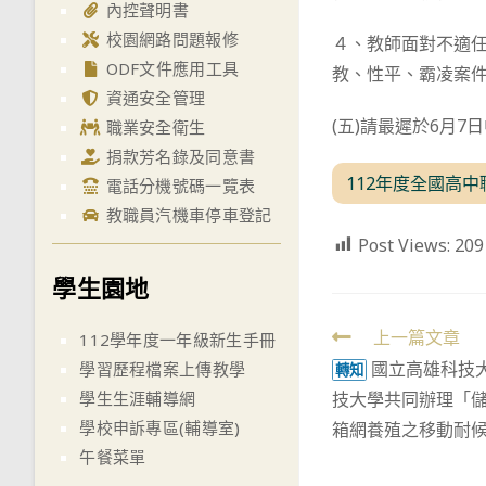
內控聲明書
校園網路問題報修
４、教師面對不適
ODF文件應用工具
教、性平、霸凌案
資通安全管理
(五)請最遲於6月7
職業安全衛生
捐款芳名錄及同意書
112年度全國高
電話分機號碼一覽表
教職員汽機車停車登記
Post Views:
209
學生園地
Read
上一篇文章
112學年度一年級新生手冊
國立高雄科技
more
學習歷程檔案上傳教學
轉知
技大學共同辦理「儲
學生生涯輔導網
articles
學校申訴專區(輔導室)
箱網養殖之移動耐
午餐菜單