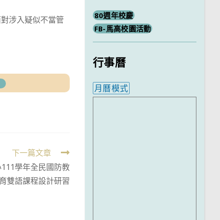
80週年校慶
面對涉入疑似不當管
FB-馬高校園活動
行事曆
】
月曆模式
內嵌行事曆為視覺預覽，完
下一篇文章
111學年全民國防教
育雙語課程設計研習