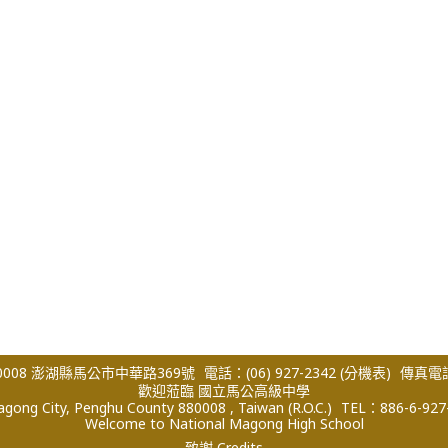
008 澎湖縣馬公市中華路369號
電話：(06) 927-2342
(分機表)
傳真電話：
歡迎蒞臨 國立馬公高級中學
ong City, Penghu County 880008 , Taiwan (R.O.C.)
TEL：886-6-927
Welcome to National Magong High School
致謝 Credits