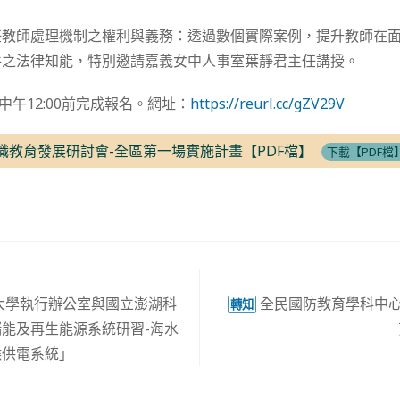
任教師處理機制之權利與義務：透過數個實際案例，提升教師在
件之法律知能，特別邀請嘉義女中人事室葉靜君主任講授。
日中午12:00前完成報名。網址：
https://reurl.cc/gZV29V
中職教育發展研討會-全區第一場實施計畫【PDF檔】
下載【PDF檔
大學執行辦公室與國立澎湖科
全民國防教育學科中心
轉知
能及再生能源系統研習-海水
候供電系統」