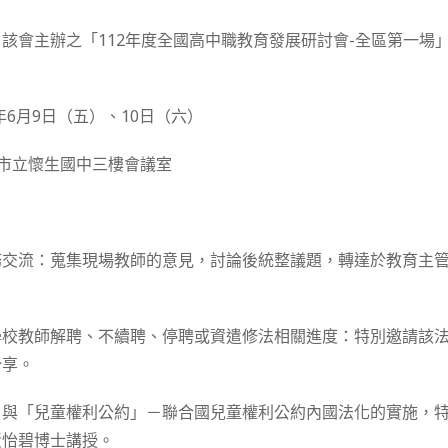
該會主辦之「112年度全國高中職教育發展研討會-全區第一場
2年6月9日（五）、10日（六）
北市立懷生國中三樓會議室
務交流：蒐集現場教師的意見，討論後統整議題，轉達於教育主
學校教師解聘、不續聘、停聘或資遣修法相關進度：特別邀請該
分享。
」與「兒童權利公約」－聯合國兒童權利公約內國法化的實施，
黃怡碧博士講授。