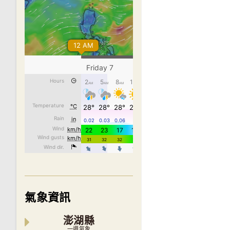
氣象資訊
澎湖縣
一週氣象