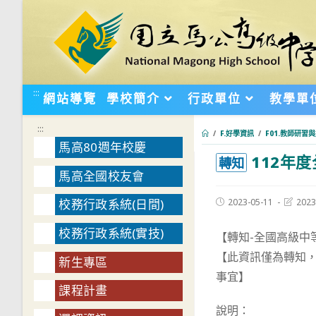
跳
轉
至
主
要
:::
網站導覽
學校簡介
行政單位
教學單
內
容
:::
/
F.好學資訊
/
F01.教師研習
馬高80週年校慶
112年
:::
轉知
馬高全國校友會
Post
Post
2023-05-11
2023
校務行政系統(日間)
published:
last
modifie
校務行政系統(實技)
【轉知-全國高級中
【此資訊僅為轉知
新生專區
事宜】
課程計畫
說明：