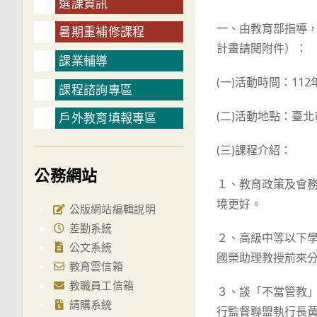
選課資訊
一、由教育部指導，
暑期重補修課程
計畫請閱附件）：
課業輔導
(一)活動時間：11
課程諮詢專區
(二)活動地點：臺
戶外教育填報專區
(三)課程介紹：
公務網站
１、教育政策及會
境更好。
公版網站編輯說明
差勤系統
２、高級中等以下
公文系統
國榮助理教授前來
教育雲信箱
教職員工信箱
３、談「不當管教
請購系統
行監督聯盟執行長