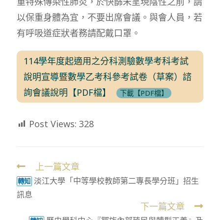
重特殊傳染性肺炎，於快篩未呈現陰性之前，請
以保重身體為宜，不要出席會議。與會人員，若
有呼吸道症狀者務請配戴口罩。
114學年度起適用之分科測驗數學考科考試
說明宣導暨數學乙考科參考試卷（草案）諮
詢會議說明【PDF檔】
下載【PDF檔】
Post Views:
328
上一篇文章
Read
淡江大學「中等學校教師第二專長學分班」招生
more
轉知
訊息
articles
下一篇文章