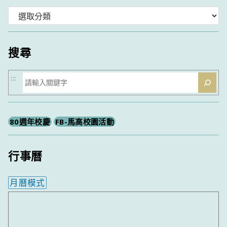
分
類
搜尋
搜
:::
尋
80週年校慶
FB-馬高校園活動
行事曆
月曆模式
內嵌行事曆為視覺預覽，完整行事曆內容請使用