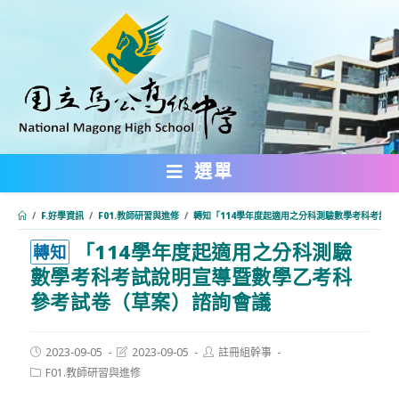
跳
轉
至
主
要
內
選單
容
/
F.好學資訊
/
F01.教師研習與進修
/
轉知「114學年度起適用之分科測驗數學考科考試
「114學年度起適用之分科測驗
:::
轉知
數學考科考試說明宣導暨數學乙考科
參考試卷（草案）諮詢會議
Post
Post
Post
2023-09-05
2023-09-05
註冊組幹事
published:
last
author:
Post
F01.教師研習與進修
modified:
category: