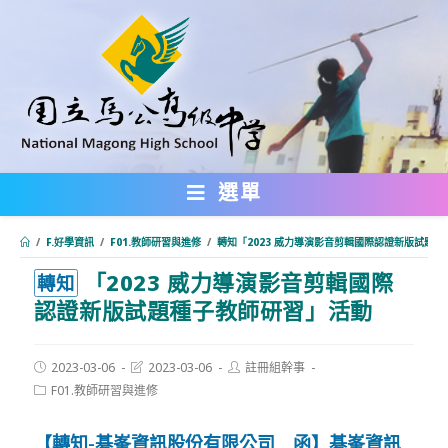
跳
轉
至
主
要
內
選單
容
/
F.好學資訊
/
F01.教師研習與進修
/
轉知「2023 威力導演影音剪輯國際認證新版試題
「2023 威力導演影音剪輯國際
:::
轉知
認證新版試題種子教師研習」活動
Post
Post
Post
2023-03-06
2023-03-06
註冊組幹事
published:
last
author:
Post
F01.教師研習與進修
modified:
category:
【轉知-碁峯資訊股份有限公司 函】碁峯資訊