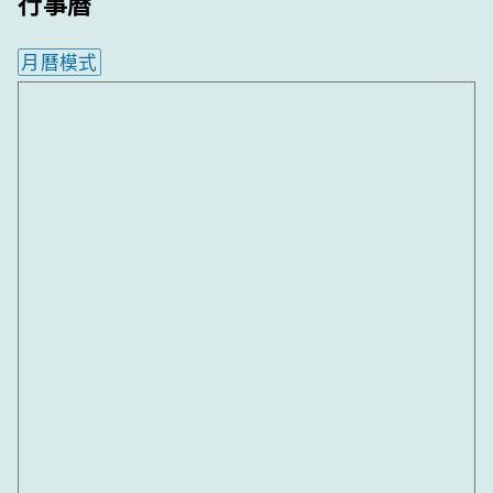
行事曆
月曆模式
內嵌行事曆為視覺預覽，完整行事曆內容請使用