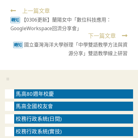
上一篇文章
Read
【0306更新】蘭陽女中「數位科技應用：
more
轉知
GoogleWorkspace回流分享會」
articles
下一篇文章
國立臺灣海洋大學辦理「中學雙語教學方法與資
轉知
源分享」雙語教學線上研習
:::
馬高80週年校慶
馬高全國校友會
校務行政系統(日間)
校務行政系統(實技)