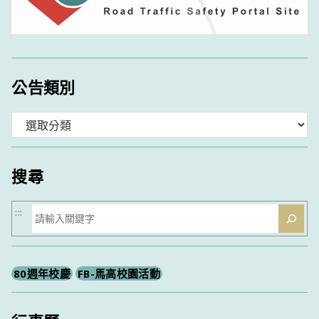
公告類別
分
類
搜尋
搜
:::
尋
80週年校慶
FB-馬高校園活動