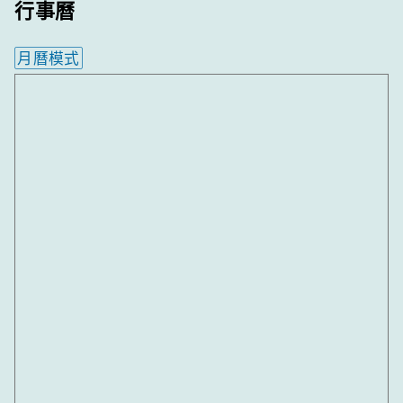
行事曆
月曆模式
內嵌行事曆為視覺預覽，完整行事曆內容請使用