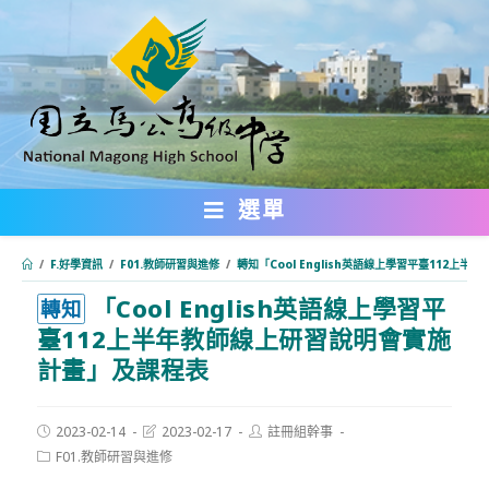
跳
轉
至
主
要
內
選單
容
/
F.好學資訊
/
F01.教師研習與進修
/
轉知「Cool English英語線上學習平臺112
「Cool English英語線上學習平
:::
轉知
臺112上半年教師線上研習說明會實施
計畫」及課程表
Post
Post
Post
2023-02-14
2023-02-17
註冊組幹事
published:
last
author:
Post
F01.教師研習與進修
modified:
category: