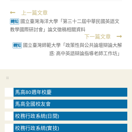
上一篇文章
Read
國立臺灣海洋大學「第三十二屆中華民國英語文
more
轉知
教學國際研討會」論文徵稿相關資料
articles
下一篇文章
國立臺灣師範大學「政策性與公共論壇辯論大解
轉知
惑: 高中英語辯論指導老師工作坊」
:::
馬高80週年校慶
馬高全國校友會
校務行政系統(日間)
校務行政系統(實技)