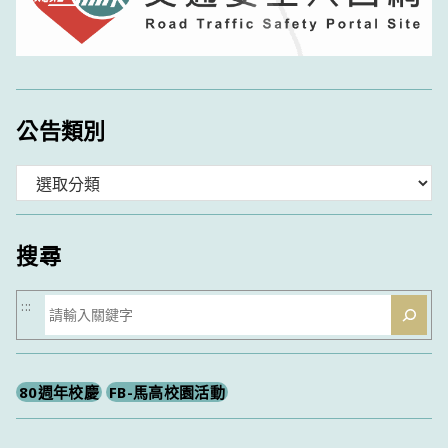
公告類別
分
類
搜尋
搜
:::
尋
80週年校慶
FB-馬高校園活動