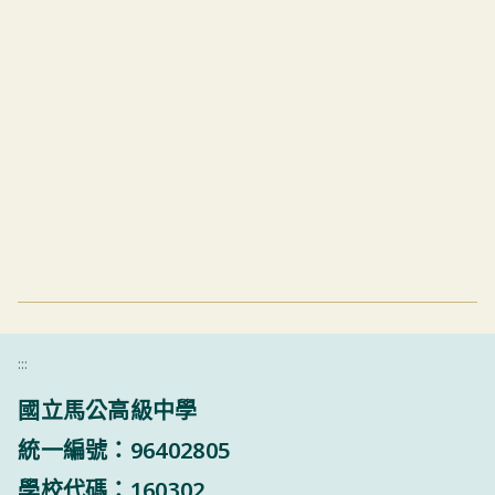
:::
國立馬公高級中學
統一編號：96402805
學校代碼：160302