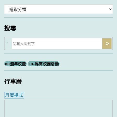
分
類
搜尋
搜
:::
尋
80週年校慶
FB-馬高校園活動
行事曆
月曆模式
內嵌行事曆為視覺預覽，完整行事曆內容請使用