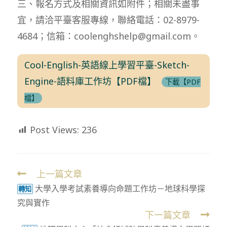
三、報名方式及相關資訊如附件；相關未盡事
宜，請洽平臺客服專線，聯絡電話：02-8979-
4684；信箱：coolenghshelp@gmail.com。
Cool-English-英語線上學習平臺-Sketch-
Engine-語料庫工作坊【PDF檔】
下載【PDF
檔】
Post Views:
236
上一篇文章
Read
大學入學考試素養導向命題工作坊－地球科學探
more
轉知
究與實作
articles
下一篇文章