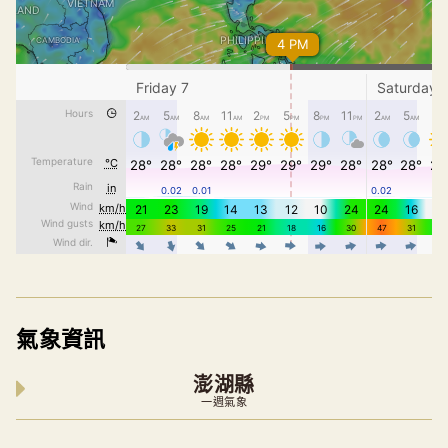
氣象資訊
澎湖縣
一週氣象