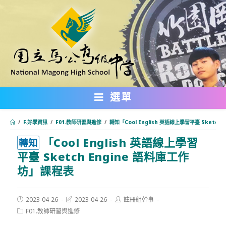
跳
轉
至
主
要
內
選單
容
/
F.好學資訊
/
F01.教師研習與進修
/
轉知「Cool English 英語線上學習平臺 Sketch
「Cool English 英語線上學習
:::
轉知
平臺 Sketch Engine 語料庫工作
坊」課程表
Post
Post
Post
2023-04-26
2023-04-26
註冊組幹事
published:
last
author:
Post
F01.教師研習與進修
modified:
category: