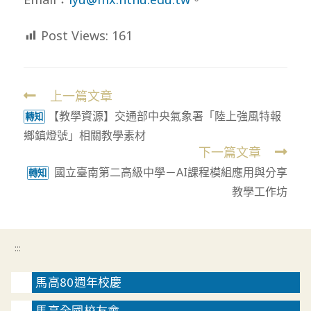
Post Views:
161
上一篇文章
Read
【教學資源】交通部中央氣象署「陸上強風特報
more
轉知
鄉鎮燈號」相關教學素材
articles
下一篇文章
國立臺南第二高級中學－AI課程模組應用與分享
轉知
教學工作坊
:::
馬高80週年校慶
馬高全國校友會