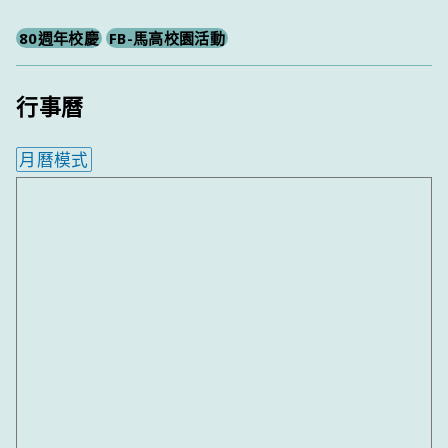
80週年校慶
FB-馬高校園活動
行事曆
月曆模式
內嵌行事曆為視覺預覽，完整行事曆內容請使用