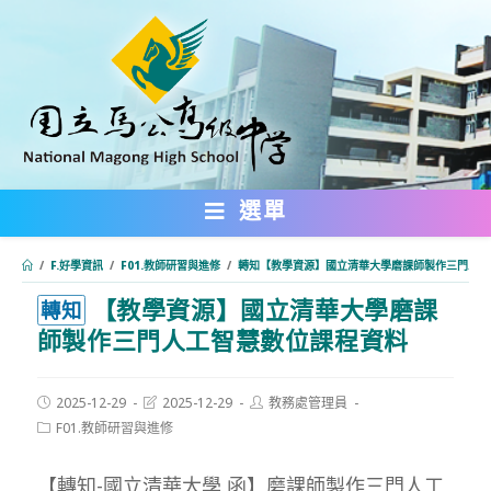
跳
轉
至
主
要
內
選單
容
/
F.好學資訊
/
F01.教師研習與進修
/
轉知【教學資源】國立清華大學磨課師製作三門人工
【教學資源】國立清華大學磨課
:::
轉知
師製作三門人工智慧數位課程資料
Post
Post
Post
2025-12-29
2025-12-29
教務處管理員
published:
last
author:
Post
F01.教師研習與進修
modified:
category:
【轉知-國立清華大學 函】磨課師製作三門人工