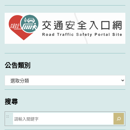
公告類別
分
類
搜尋
搜
:::
尋