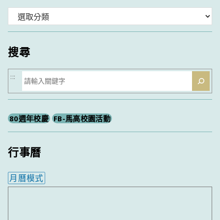
分
類
搜尋
搜
:::
尋
80週年校慶
FB-馬高校園活動
行事曆
月曆模式
內嵌行事曆為視覺預覽，完整行事曆內容請使用