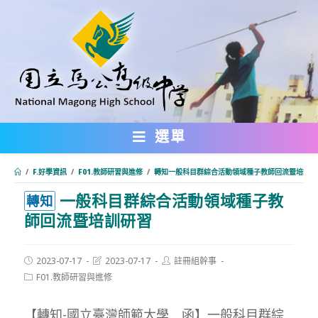
跳
轉
至
主
要
內
選單
容
/
F.好學資訊
/
F01.教師研習與進修
/
轉知一般科目群綜合活動領域種子教師回流暨培訓研
一般科目群綜合活動領域種子教
:::
轉知
師回流暨培訓研習
Post
Post
Post
2023-07-17
2023-07-17
註冊組幹事
published:
last
author:
Post
F01.教師研習與進修
modified:
category:
【轉知-國立臺灣師範大學 函】一般科目群綜