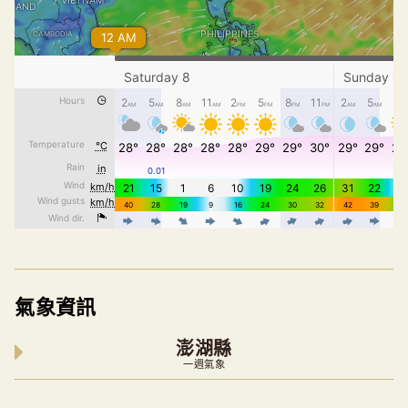
氣象資訊
澎湖縣
一週氣象