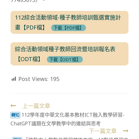
112綜合活動領域-種子教師培訓甄選實施計
畫【PDF檔】
下載【PDF檔】
綜合活動領域種子教師回流暨培訓報名表
【ODT檔】
下載【ODT檔】
Post Views:
195
上一篇文章
Read
112學年度中華文化基本教材ICT融入教學研習-
more
轉知
ChatGPT議題在文學教學中的連結與思考
articles
下一篇文章