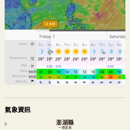
氣象資訊
澎湖縣
一週氣象