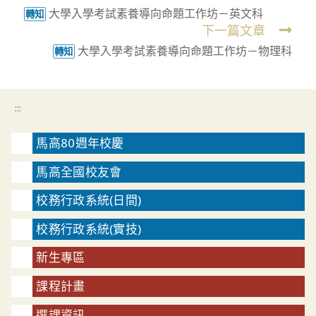
大學入學考試素養導向命題工作坊－英文科
more
轉知
下一篇文章
articles
大學入學考試素養導向命題工作坊－物理科
轉知
:::
馬高80週年校慶
馬高全國校友會
校務行政系統(日間)
校務行政系統(實技)
新生專區
課程計畫
選課資訊