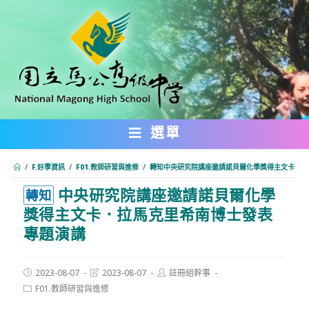
跳
轉
至
主
要
內
選單
容
/
F.好學資訊
/
F01.教師研習與進修
/
轉知中央研究院講座邀請諾貝爾化學獎得主文卡．拉
中央研究院講座邀請諾貝爾化學
:::
轉知
獎得主文卡．拉馬克里希南博士發表
專題演講
Post
Post
Post
2023-08-07
2023-08-07
註冊組幹事
published:
last
author:
Post
F01.教師研習與進修
modified:
category: