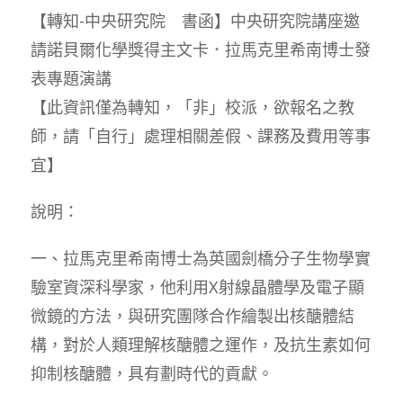
【轉知-中央研究院 書函】中央研究院講座邀
請諾貝爾化學獎得主文卡．拉馬克里希南博士發
表專題演講
【此資訊僅為轉知，「非」校派，欲報名之教
師，請「自行」處理相關差假、課務及費用等事
宜】
說明：
一、拉馬克里希南博士為英國劍橋分子生物學實
驗室資深科學家，他利用X射線晶體學及電子顯
微鏡的方法，與研究團隊合作繪製出核醣體結
構，對於人類理解核醣體之運作，及抗生素如何
抑制核醣體，具有劃時代的貢獻。