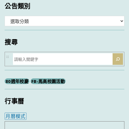
公告類別
分
類
搜尋
搜
:::
尋
80週年校慶
FB-馬高校園活動
行事曆
月曆模式
內嵌行事曆為視覺預覽，完整行事曆內容請使用